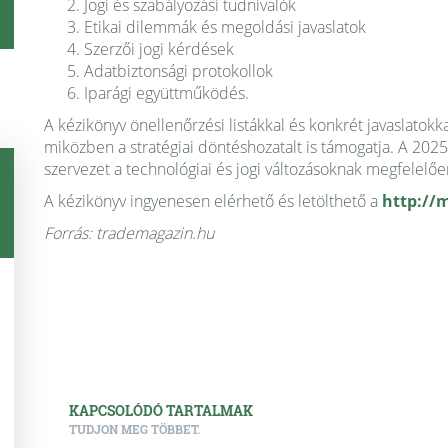
Jogi és szabályozási tudnivalók
Etikai dilemmák és megoldási javaslatok
Szerzői jogi kérdések
Adatbiztonsági protokollok
Iparági együttműködés.
A kézikönyv önellenőrzési listákkal és konkrét javaslatokk
miközben a stratégiai döntéshozatalt is támogatja. A 2025 á
szervezet a technológiai és jogi változásoknak megfelelően
A kézikönyv ingyenesen elérhető és letölthető a
http://
Forrás: trademagazin.hu
KAPCSOLÓDÓ TARTALMAK
TUDJON MEG TÖBBET.