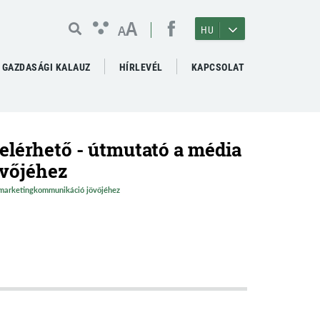
A
A
HU
GAZDASÁGI KALAUZ
HÍRLEVÉL
KAPCSOLAT
lérhető - útmutató a média
vőjéhez
 marketingkommunikáció jövőjéhez