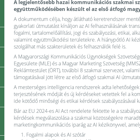
A legjelentősebb hazai kommunikációs szakmai sz
együttműködésében készült el az első átfogó magy
A dokumentum célja, hogy átlátható keretrendszer mentén
gyakorlati útmutatást kínáljon az AI felhasználásának tran
fogalmi, tartalomelőállítási, jogi és szabályozási, etikai, a
valamint együttműködési területekre. A hiánypótló AI kézi
szolgálhat más szakterületek és felhasználók felé is.
A Magyarországi Kommunikációs Ügynökségek Szövetsége 
Egyesülete (MLE) és a Magyar Marketing Szövetség (MMS
Reklámtestület (ÖRT), további 8 szakmai szervezet, valam
támogatásával jött létre az első átfogó szakmai AI útmutat
A mesterséges intelligencia rendszerek adta lehetőségek á
terjesztésének módját és új kérdéseket vetettek fel a ko
ide kötődő minőségi és etikai kérdések szabályozásával 
Bár az EU 2024-es AI Act rendelete fektette le a szabályozá
kérdések megválaszolása a szakmai közösségekre maradt. 
marketingkommunikációs iparág az AI kézikönyvvel, amely 
Fogalmi alapok és AI szótár