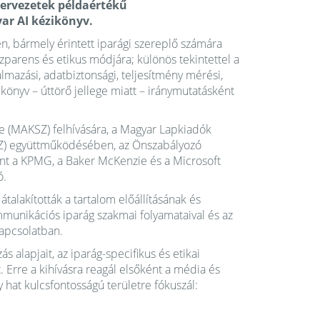
ervezetek példaértékű
ar AI kézikönyv.
, bármely érintett iparági szereplő számára
szparens és etikus módjára; különös tekintettel a
lkalmazási, adatbiztonsági, teljesítmény mérési,
könyv – úttörő jellege miatt – iránymutatásként
(MAKSZ) felhívására, a Magyar Lapkiadók
Z) együttműködésében, az Önszabályozó
int a KPMG, a Baker McKenzie és a Microsoft
ó.
talakították a tartalom előállításának és
mmunikációs iparág szakmai folyamataival és az
kapcsolatban.
s alapjait, az iparág-specifikus és etikai
Erre a kihívásra reagál elsőként a média és
hat kulcsfontosságú területre fókuszál: