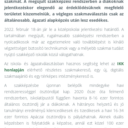
szakmát. A megújult szakképzési rendszerben a diákoknak
jelentkezéskor elegendő az érdeklődésüknek megfelelő
területet kiszemelniük, a végleges szakmaválasztás csak az
általánosabb, ágazati alapképzés után lesz esedékes.
2022. február 18-án jár le a középiskolai jelentkezési határidő. A
tartalmában megújult, rugalmasabb szakképzési rendszerben a
nyolcadikosok már az egyetemekre való továbblépést is kínáló
végzettséget biztosító technikumok vagy a mélyebb szakmai tudást
nyújtó szakképző iskolák közül válogathatnak.
Az iskola- és ágazatválasztásban hasznos segítség lehet az
IKK
honlapján
elérhető részletes szakmakereső, egy új, digitális
szakmaajánló és egy térképes intézménykereső is.
A szakképzésbe újonnan belépők mindegyike havi
rendszerességgel ösztöndíjat kap. 2020 ősze óta felmenő
rendszerben, iskolatípustól függően havonta 8-16 ezer forintos
általános ösztöndíj jár a diákoknak. A hátrányos helyzetű és jó
tanulmányi eredményű kilencedikesek és tizedikesek a havi 16-34
ezer forintos Apáczai ösztöndíjra is pályázhatnak. Akinek duális
képzésben is folytatódik a képzése, annál ezt közel 100 ezer