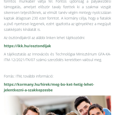
forintos munkabér váltja fel. Fontos újdonság a pályakezdési
támogatás, amelyet először tavaly fizettek ki a szakmai vizsgát
sikeresen teljesítőknek, az elmúlt tanév végén mintegy nyolcszázan
kaptak átlagosan 230 ezer forintot. A kormány célja, hogy a fiatalok
a jövő nyertesei legyenek, ezért igazította az igényekhez a megújult
szakképzés kínálatát is.
Az ösztöndíjakról az alábbi linken lehet tájékozódni:
https://ikk.hu/osztondijak
A tájékoztatás az Innovációs és Technológiai Minisztérium GFA-KA-
ITM-12/2021/TK/07 számú szerződés keretében valósul meg.
Forrás: ITM, további információ:
https://kormany.hu/hirek/meg-bo-ket-hetig-lehet-
jelentkezni-a-szakkepzesbe