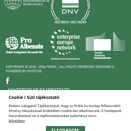
COPYRIGHT © 2018 - 2026 FMKIK. |
ALL RIGHTS RESERVED! DESIGNED &
POWERED BY
POSITIVE
ADATVÉDELMI TÁJÉKOZTATÓ
Cookie / Süti tájékoztató
KÖZÉRDEKÜ ADATOK
Kedves Látogató! Tájékoztatjuk, hogy az fmkik.hu honlap felhasználói
élmény fokozásának érdekében cookie-kat alkalmazunk. A honlapunk
FELNŐTTKÉPZŐ SZERVEZET
használatával ön a tájékoztatásunkat tudomásul veszi.
bővebben
KAPCSOLAT
ELFOGADOM