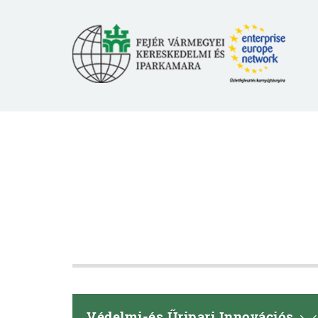
Védelmi-és Űripari Innovációs