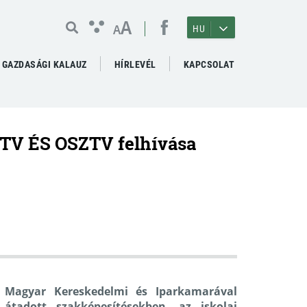
A
A
HU
GAZDASÁGI KALAUZ
HÍRLEVÉL
KAPCSOLAT
KTV ÉS OSZTV felhívása
a Magyar Kereskedelmi és Iparkamarával
tadott szakképesítésekben, az iskolai