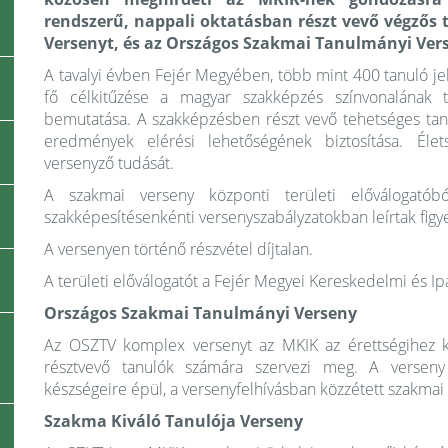
rendszerű, nappali oktatásban részt vevő végzős
Versenyt, és az Országos Szakmai Tanulmányi Ver
A tavalyi évben Fejér Megyében, több mint 400 tanuló j
fő célkitűzése a magyar szakképzés színvonalának 
bemutatása. A szakképzésben részt vevő tehetséges ta
eredmények elérési lehetőségének biztosítása. Élets
versenyző tudását.
A szakmai verseny központi területi előválogatób
szakképesítésenkénti versenyszabályzatokban leírtak fig
A versenyen történő részvétel díjtalan.
A területi előválogatót a Fejér Megyei Kereskedelmi és I
Országos Szakmai Tanulmányi Verseny
Az OSZTV komplex versenyt az MKIK az érettségihez kö
résztvevő tanulók számára szervezi meg. A verseny 
készségeire épül, a versenyfelhívásban közzétett szakmai
Szakma Kiváló Tanulója Verseny