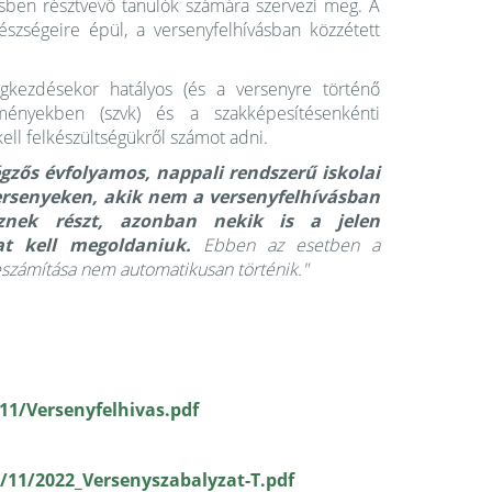
ésben résztvevő tanulók számára szervezi meg. A
észségeire épül, a versenyfelhívásban közzétett
kezdésekor hatályos (és a versenyre történő
ményekben (szvk) és a szakképesítésenkénti
ell felkészültségükről számot adni.
gzős évfolyamos, nappali rendszerű iskolai
ersenyeken, akik nem a versenyfelhívásban
sznek részt, azonban nekik is a jelen
kat kell megoldaniuk.
Ebben az esetben a
számítása nem automatikusan történik."
11/Versenyfelhivas.pdf
/11/2022_Versenyszabalyzat-T.pdf