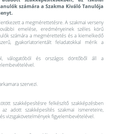
 tanulók számára a Szakma Kiváló Tanulója
senyt.
elentkezett a megmérettetésre. A szakmai verseny
további emelése, eredményeinek széles körű
nulók számára a megmérettetés és a kiemelkedő
zerű, gyakorlatorientált feladatokkal mérik a
ól, válogatóból és országos döntőből áll a
yelembevételével.
parkamara szervezi.
tött szakképesítésre felkészítő szakképzésben
az adott szakképesítés szakmai ismereteire,
 és vizsgakövetelmények figyelembevételével.