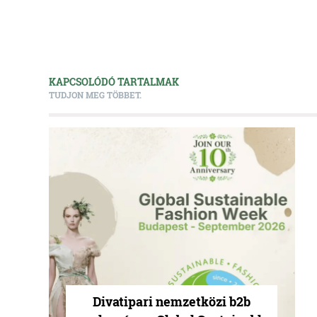
KAPCSOLÓDÓ TARTALMAK
TUDJON MEG TÖBBET.
Divatipari nemzetközi b2b