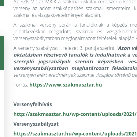
Az SZKTV-t az MKIK a szakmai (iskolai rendszerű) képz
verseny az adott szakképesítés szakmai ismereteire, k
szakmai és vizsgakövetelmények alapján.
A szakmai verseny során a tanulóknak a képzés meg
jelentkezéskor megadott) szakmai és vizsgakövetel
versenyszabályzatban megfogalmazott feltételek alapján k
A verseny szabályzat I. fejezet 3. pontja szerint
"
Azon vé
oktatásban résztvevő tanulók is indulhatnak a v
szereplő jogszabályok szerinti képzésben ve
versenyszabályzatban meghatározott feladato
versenyen elért eredmények szakmai vizsgába történő be
Forrás:
https://www.szakmasztar.hu
Versenyfelhívás
http://szakmasztar.hu/wp-content/uploads/2021/
Versenyszabályzat
https://szakmasztar.hu/wp-content/uploads/2021