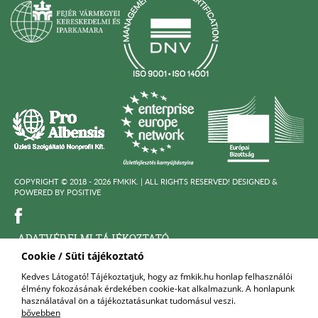
COPYRIGHT © 2018 - 2026 FMKIK. |
ALL RIGHTS RESERVED! DESIGNED &
POWERED BY
POSITIVE
ADATVÉDELMI TÁJÉKOZTATÓ
Cookie / Süti tájékoztató
KÖZÉRDEKÜ ADATOK
Kedves Látogató! Tájékoztatjuk, hogy az fmkik.hu honlap felhasználói
élmény fokozásának érdekében cookie-kat alkalmazunk. A honlapunk
FELNŐTTKÉPZŐ SZERVEZET
használatával ön a tájékoztatásunkat tudomásul veszi.
bővebben