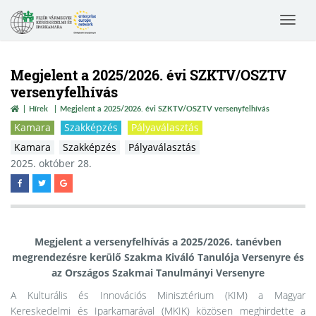
Toggle
navigat
Megjelent a 2025/2026. évi SZKTV/OSZTV
versenyfelhívás
Hírek
Megjelent a 2025/2026. évi SZKTV/OSZTV versenyfelhívás
Kamara
Szakképzés
Pályaválasztás
Kamara
Szakképzés
Pályaválasztás
2025. október 28.
Megjelent a versenyfelhívás a 2025/2026. tanévben
megrendezésre kerülő Szakma Kiváló Tanulója Versenyre és
az Országos Szakmai Tanulmányi Versenyre
A Kulturális és Innovációs Minisztérium (KIM) a Magyar
Kereskedelmi és Iparkamarával (MKIK) közösen meghirdette a