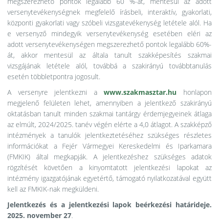
megszerezhető pontok legalább 60 %-át, mentesül az adott
versenytevékenységnek megfelelő írásbeli, interaktív, gyakorlati,
központi gyakorlati vagy szóbeli vizsgatevékenység letétele alól. Ha
e versenyző mindegyik versenytevékenység esetében eléri az
adott versenytevékenységen megszerezhető pontok legalább 60%-
át, akkor mentesül az általa tanult szakképesítés szakmai
vizsgájának letétele alól, továbbá a szakirányú továbbtanulás
esetén többletpontra jogosult.
A versenyre jelentkezni a
www.szakmasztar.hu
honlapon
megjelenő felületen lehet, amennyiben a jelentkező szakirányú
oktatásban tanult minden szakmai tantárgy érdemjegyeinek átlaga
az elmúlt, 2024/2025. tanév végén elérte a 4,0 átlagot. A szakképző
intézmények a tanulók jelentkeztetéséhez szükséges részletes
információkat a Fejér Vármegyei Kereskedelmi és Iparkamara
(FMKIK) által megkapják. A jelentkezéshez szükséges adatok
rögzítését követően a kinyomtatott jelentkezési lapokat az
intézmény igazgatójának egyetértő, támogató nyilatkozatával együtt
kell az FMKIK-nak megküldeni.
Jelentkezés és a jelentkezési lapok beérkezési határideje.
2025. november 27
.