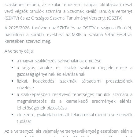
szakképesítésben, az iskolai rendszerű nappali oktatásban részt
vevő végzős tanulók számára a Szakmák Kiváló Tanulója Versenyt
(SZKTV) és az Országos Szakmai Tanulmányi Versenyt (OSZTV)
A 2025/2026. tanévben az SZKTV és az OSZTV országos döntőjét,
hasonlóan a korábbi évekhez, az MKIK a Szakma Sztár Fesztivál
keretében szervezi meg.
A verseny célja:
a magyar szakképzés színvonalának emelése
a végzős tanulók és iskolák szakmai megfeleltetése a
gazdaság igényeinek és elvárásainak
fizikai, közlekedési szakmák társadalmi presztízsének
növelése
a szakképzésben résztvevő tehetséges tanulók számára a
megmérettetés és a kiemelkedő eredmények elérési
lehetőségének biztosítása
életszerű, gyakorlatorientált feladatokkal mérni a versenyzők
tudását
Az a versenyző, aki valamely versenytevékenység esetében eléri a