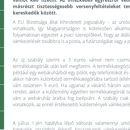
vámot kell fizetni. Az intézkedés egyrészről vé
másrészt tisztességesebb versenyfeltételeket 
kereskedők között.
A EU Bizottsága által kihirdetett jogszabály – az uni
vonatkozik, így Magyarországon is kötelezően alkal
folyamatosan egyeztet a piaci szereplőkkel, hogy az át
vámkezelését továbbra is a posta, a futárszolgálat vagy a 
Az új szabály szerint a 3 eurós vámot nem csoma
termékkategóriák után kell megfizetni. A termékkategóri
például egy webáruházból egy pólót, egy telefontokot és
akkor három különböző termékkategóriába tartozó (eltérő
vám összesen 9 euró. Ha ugyanaz a vásárló három azo
rendel, akkor a küldemény egyetlen termékkategóriát ta
vám a webáruház áraiba fog beépülni. A szabály csak
vonatkozik, az ennél értékesebb küldemények vámkezelé
A július 1-jén hatályba lépő változás valamennyi uni
harmadik országból érkező kiscsomagok vámkezelésén