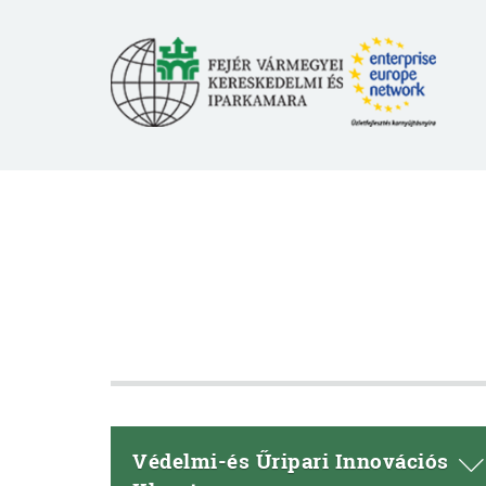
Védelmi-és Űripari Innovációs