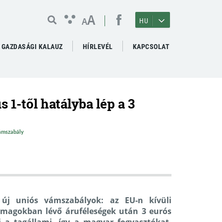
A
A
HU
GAZDASÁGI KALAUZ
HÍRLEVÉL
KAPCSOLAT
 1-től hatályba lép a 3
vámszabály
 új uniós vámszabályok: az EU-n kívüli
somagokban lévő áruféleségek után 3 eurós