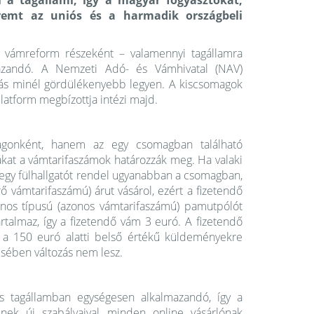
di a tagállami, így a magyar fogyasztókat,
teremt az uniós és a harmadik országbeli
ós vámreform részeként – valamennyi tagállamra
mazandó. A Nemzeti Adó- és Vámhivatal (NAV)
állás minél gördülékenyebb legyen. A kiscsomagok
platform megbízottja intézi majd.
gonként, hanem az egy csomagban található
ákat a vámtarifaszámok határozzák meg. Ha valaki
 egy fülhallgatót rendel ugyanabban a csomagban,
 vámtarifaszámú) árut vásárol, ezért a fizetendő
nos típusú (azonos vámtarifaszámú) pamutpólót
rtalmaz, így a fizetendő vám 3 euró. A fizetendő
 a 150 euró alatti belső értékű küldeményekre
sében változás nem lesz.
ós tagállamban egységesen alkalmazandó, így a
ek új szabályaival minden online vásárlónak