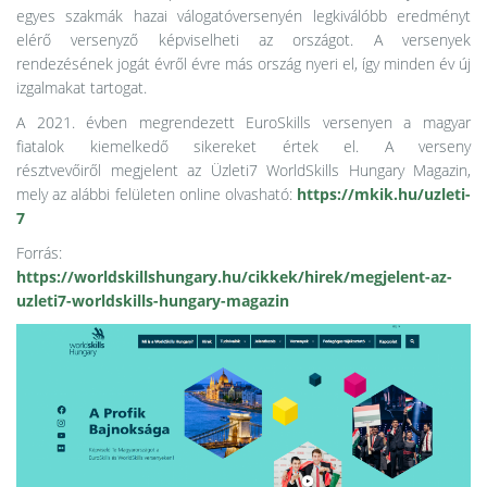
egyes szakmák hazai válogatóversenyén legkiválóbb eredményt
elérő versenyző képviselheti az országot. A versenyek
rendezésének jogát évről évre más ország nyeri el, így minden év új
izgalmakat tartogat.
A 2021. évben megrendezett EuroSkills versenyen a magyar
fiatalok kiemelkedő sikereket értek el. A verseny
résztvevőiről megjelent az Üzleti7 WorldSkills Hungary Magazin,
mely az alábbi felületen online olvasható:
https://mkik.hu/uzleti-
7
Forrás:
https://worldskillshungary.hu/cikkek/hirek/megjelent-az-
uzleti7-worldskills-hungary-magazin