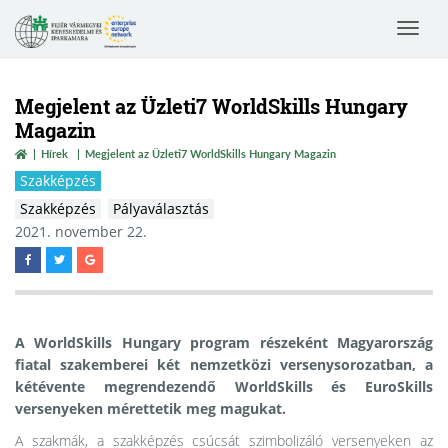
Toggle
navigat
Megjelent az Üzleti7 WorldSkills Hungary
Magazin
Hírek
Megjelent az Üzleti7 WorldSkills Hungary Magazin
Szakképzés
Szakképzés
Pályaválasztás
2021. november 22.
A WorldSkills Hungary program részeként Magyarország
fiatal szakemberei két nemzetközi versenysorozatban, a
kétévente megrendezendő WorldSkills és EuroSkills
versenyeken mérettetik meg magukat.
A szakmák, a szakképzés csúcsát szimbolizáló versenyeken az