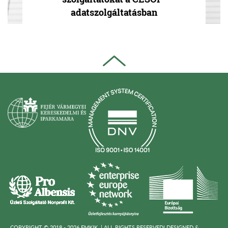
adatszolgáltatásban
COPYRIGHT © 2018 - 2026 FMKIK. |
ALL RIGHTS RESERVED! DESIGNED &