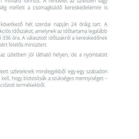
 milliárd forintot. A rendelet az üzletben vagy
ység mellett a csomagküldő kereskedelemre is
 következő hét szerdai napján 24 óráig tart. A
kciós időszakot, amelynek az időtartama legalább
336 óra. A választott időszakról a kereskedőnek
rt felelős minisztert.
 az üzletben jól látható helyen, de a nyomtatott
intett üzleteknek mindegyikből egy-egy szabadon
ük kell, hogy biztosítsák a szükséges mennyiséget –
kciózott termékekből.