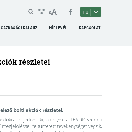
A
A
HU
GAZDASÁGI KALAUZ
HÍRLEVÉL
KAPCSOLAT
ciók részletei
lező bolti akciók részletei.
boltokra terjednek ki, amelyek a TEÁOR szerinti
 megjelöléssel feltüntetett tevékenységet végzik,