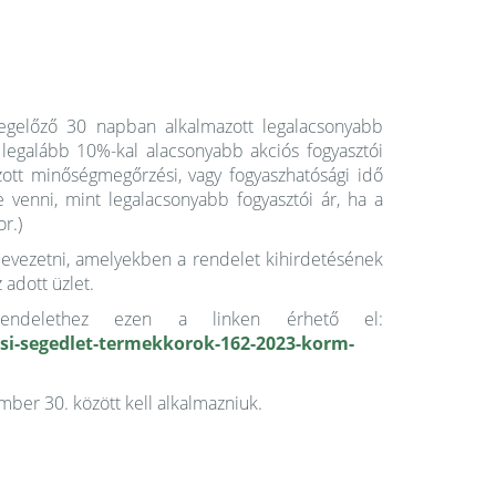
egelőző 30 napban alkalmazott legalacsonyabb
 legalább 10%-kal alacsonyabb akciós fogyasztói
azott minőségmegőrzési, vagy fogyaszhatósági idő
e venni, mint legalacsonyabb fogyasztói ár, ha a
r.)
 bevezetni, amelyekben a rendelet kihirdetésének
adott üzlet.
orm.rendelethez ezen a linken érhető el:
i-segedlet-termekkorok-162-2023-korm-
mber 30. között kell alkalmazniuk.