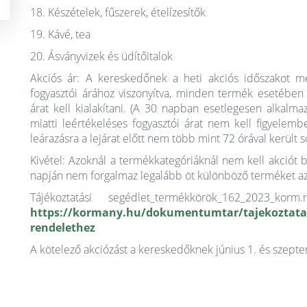
18. Készételek, fűszerek, ételízesítők
19. Kávé, tea
20. Ásványvizek és üdítőitalok
Akciós ár: A kereskedőnek a heti akciós időszakot m
fogyasztói árához viszonyítva, minden termék esetében
árat kell kialakítani. (A 30 napban esetlegesen alkalm
miatti leértékeléses fogyasztói árat nem kell figyelemb
leárazásra a lejárat előtt nem több mint 72 órával került so
Kivétel: Azoknál a termékkategóriáknál nem kell akciót
napján nem forgalmaz legalább öt különböző terméket az 
Tájékoztatási segédlet_termékkörök_162_2023_k
https://kormany.hu/dokumentumtar/tajekoztatas
rendelethez
A kötelező akciózást a kereskedőknek június 1. és szepte