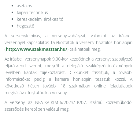
asztalos
faipari technikus
kereskedelmi értékesítő
hegesztő
A versenyfelhívás, a versenyszabályzat, valamint az írásbeli
versennyel kapcsolatos tájékoztatók a verseny hivatalos honlapján
(
http://www.szakmasztar.hu/
) találhatóak meg.
Az írásbeli versenynapok 9.30-kor kezdődnek a versenyt szabályozó
eljárásrend szerint, melyről a delegáló szakképző intézmények
levélben kaptak tájékoztatást. Cikkünket frissítjük, a további
információkat pedig a kamara honlapján tesszük közzé. A
következő héten további 18 szakmában online feladatlapok
megírásával folytatódik a verseny.
A verseny az NFA-KA-KIM-6/2023/TK/07. számú közreműködői
szerződés keretében valósul meg.