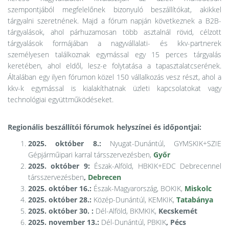
szempontjából megfelelőnek bizonyuló beszállítókat, akikkel
tárgyalni szeretnének. Majd a fórum napján következnek a B2B-
tárgyalások, ahol párhuzamosan több asztalnál rövid, célzott
tárgyalások formájában a nagyvállalati- és kkv-partnerek
személyesen találkoznak egymással egy 15 perces tárgyalás
keretében, ahol eldől, lesz-e folytatása a tapasztalatcserének.
Általában egy ilyen fórumon közel 150 vállalkozás vesz részt, ahol a
kkv-k egymással is kialakíthatnak üzleti kapcsolatokat vagy
technológiai együttműködéseket.
Regionális beszállítói fórumok helyszínei és időpontjai:
2025. október 8.:
Nyugat-Dunántúl, GYMSKIK+SZIE
Gépjárműipari karral társszervezésben,
Győr
2025.
október 9:
Észak-Alföld, HBKIK+EDC Debrecennel
társszervezésben
,
Debrecen
2025. október 16.:
Észak-Magyarország, BOKIK,
Miskolc
2025. október 28.:
Közép-Dunántúl, KEMKIK,
Tatabánya
2025. október 30. :
Dél-Alföld, BKMKIK,
Kecskemét
2025. november 13.:
Dél-Dunántúl, PBKIK
, Pécs