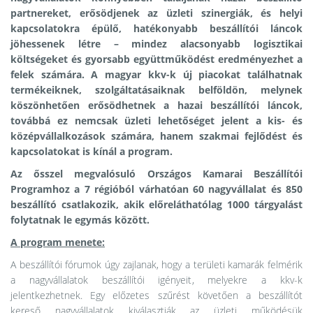
partnereket, erősödjenek az üzleti szinergiák, és helyi
kapcsolatokra épülő, hatékonyabb beszállítói láncok
jöhessenek létre – mindez alacsonyabb logisztikai
költségeket és gyorsabb együttműködést eredményezhet a
felek számára. A
magyar kkv-k
új piacokat találhatnak
termékeiknek, szolgáltatásaiknak belföldön, melynek
köszönhetően erősödhetnek a hazai beszállítói láncok,
továbbá ez nemcsak üzleti lehetőséget jelent a kis- és
középvállalkozások számára, hanem szakmai fejlődést és
kapcsolatokat is kínál a program.
Az ősszel megvalósuló Országos Kamarai Beszállítói
Programhoz a 7 régióból várhatóan 60 nagyvállalat és 850
beszállító csatlakozik, akik előreláthatólag 1000 tárgyalást
folytatnak le egymás között.
A program menete:
A beszállítói fórumok úgy zajlanak, hogy a területi kamarák felmérik
a nagyvállalatok beszállítói igényeit, melyekre a kkv-k
jelentkezhetnek. Egy előzetes szűrést követően a beszállítót
kereső nagyvállalatok kiválasztják az üzleti működésük