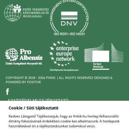
COPYRIGHT © 2018 - 2026 FMKIK. |
ALL RIGHTS RESERVED! DESIGNED &
POWERED BY
POSITIVE
ADATVÉDELMI TÁJÉKOZTATÓ
Cookie / Süti tájékoztató
KÖZÉRDEKÜ ADATOK
Kedves Látogató! Tájékoztatjuk, hogy az fmkik.hu honlap felhasználói
élmény fokozásának érdekében cookie-kat alkalmazunk. A honlapunk
FELNŐTTKÉPZŐ SZERVEZET
használatával ön a tájékoztatásunkat tudomásul veszi.