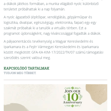
a diákok játékos formában, a munka világából nyolc különböző
területet próbáhattak ki a nap folyamán.
A nyolc ágazatból (építőipar, vendéglátás, gépjárműipar és
logisztika, divatipar, egészségügy, elektronika, faipar) egy-egy
szakmát próbaltak ki a tanulók a virtuális térben. Ezt a
programot újdonságként, nagy kíváncsisággal fogadták a diákok.
A pályaorientációs tevékenység a Magyar Kereskedelmi és
Iparkamara és a Fejér Vármegyei Kereskedelmi és Iparkamara
között megkötött GFA-KA-KIM-17/2022/TK/07 számú támogatási
szerződés szerint valósul meg.
KAPCSOLÓDÓ TARTALMAK
TUDJON MEG TÖBBET.