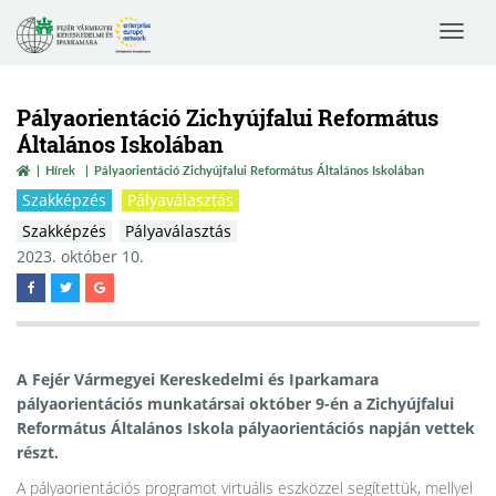
Toggle
navigat
Pályaorientáció Zichyújfalui Református
Általános Iskolában
Hírek
Pályaorientáció Zichyújfalui Református Általános Iskolában
Szakképzés
Pályaválasztás
Szakképzés
Pályaválasztás
2023. október 10.
A Fejér Vármegyei Kereskedelmi és Iparkamara
pályaorientációs munkatársai október 9-én a Zichyújfalui
Református Általános Iskola pályaorientációs napján vettek
részt.
A pályaorientációs programot virtuális eszközzel segítettük, mellyel