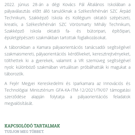
2022. június 28-án a dégi Kovács Pál Általános Iskolában a
pályaválasztás előtt álló tanulóknak a Székesfehérvári SZC Árpád
Technikum, Szakképző Iskola és Kollégium oktatói szépészeti,
kreatív, a Székesfehérvári SZC Vörösmarty Mihály Technikum,
Szakképző Iskola oktatói fa- és bútoripari, építőipari,
épületgépészeti szakmákban tartottak foglalkozásokat.
A táborokban a Kamara pályaorientációs tanácsadói segítségével
szakmaismereti, pályaorientációs kérdőíveket, keresztrejtvényeket,
tölthettek ki a gyerekek, valamint a VR szemüveg segítségével
nyolc különböző szakmában virtuálisan próbálhatták ki magukat a
táborozók.
A Fejér Megyei Kereskedelmi és Iparkamara az Innovációs és
Technológiai Minisztérium GFA-KA-ITM-12/2021/TK/07 támogatási
szerződése alapján folytatja a pályaorientációs feladatok
megvalósítását.
KAPCSOLÓDÓ TARTALMAK
TUDJON MEG TÖBBET.