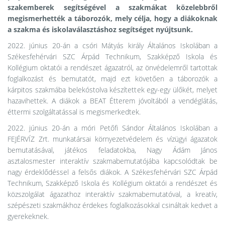
szakemberek segítségével a szakmákat közelebbről
megismerhették a táborozók, mely célja, hogy a diákoknak
a szakma és iskolaválasztáshoz segítséget nyújtsunk.
2022. június 20-án a csóri Mátyás király Általános Iskolában a
Székesfehérvári SZC Árpád Technikum, Szakképző Iskola és
Kollégium oktatói a rendészet ágazatról, az önvédelemről tartottak
foglalkozást és bemutatót, majd ezt követően a táborozók a
kárpitos szakmába belekóstolva készítettek egy-egy ülőkét, melyet
hazavihettek. A diákok a BEAT Étterem jóvoltából a vendéglátás,
éttermi szolgáltatással is megismerkedtek.
2022. június 20-án a móri Petőfi Sándor Általános Iskolában a
FEJÉRVÍZ Zrt. munkatársai környezetvédelem és vízügyi ágazatok
bemutatásával, játékos feladatokba, Nagy Ádám János
asztalosmester interaktív szakmabemutatójába kapcsolódtak be
nagy érdeklődéssel a felsős diákok. A Székesfehérvári SZC Árpád
Technikum, Szakképző Iskola és Kollégium oktatói a rendészet és
közszolgálat ágazathoz interaktív szakmabemutatóval, a kreatív,
szépészeti szakmákhoz érdekes foglalkozásokkal csináltak kedvet a
gyerekeknek.