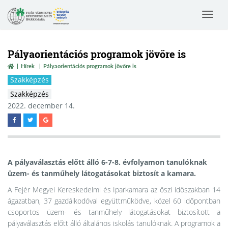
Toggle
navigat
Pályaorientációs programok jövőre is
Hírek
Pályaorientációs programok jövőre is
Szakképzés
Szakképzés
2022. december 14.
A pályaválasztás előtt álló 6-7-8. évfolyamon tanulóknak
üzem- és tanműhely látogatásokat biztosít a kamara.
A
Fejér Megyei Kereskedelmi és Iparkamara az őszi időszakban 14
ágazatban, 37 gazdálkodóval együttműködve, közel 60 időpontban
csoportos üzem- és tanműhely látogatásokat biztosított a
pályaválasztás előtt álló általános iskolás tanulóknak. A programok a