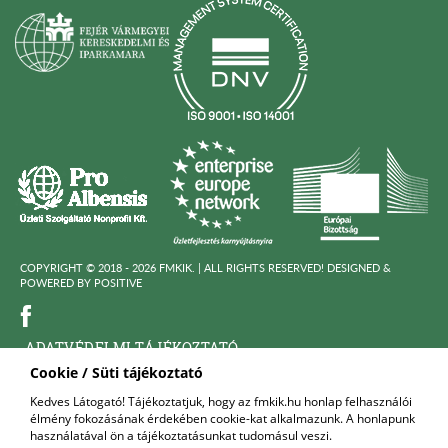
COPYRIGHT © 2018 - 2026 FMKIK. |
ALL RIGHTS RESERVED! DESIGNED &
POWERED BY
POSITIVE
ADATVÉDELMI TÁJÉKOZTATÓ
Cookie / Süti tájékoztató
KÖZÉRDEKÜ ADATOK
Kedves Látogató! Tájékoztatjuk, hogy az fmkik.hu honlap felhasználói
élmény fokozásának érdekében cookie-kat alkalmazunk. A honlapunk
FELNŐTTKÉPZŐ SZERVEZET
használatával ön a tájékoztatásunkat tudomásul veszi.