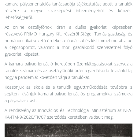
kamara pályaorientációs tanácsadója tájékoztatást adott a tanulók
részére a megye szakképzési intézményeiről és képzési
lehetőségeiről.
Az online osztályfőnöki órán a duális gyakorlati képzésben
résztvevő FRIMO Hungary Kft. részéről Stéger Tamás gazdasági és
humánpolitikai vezető érdekes előadással és kisfilmmel mutatta be
a cégcsoportot, valamint a móri gazdálkodó szervezetnél folyó
gyakorlati képzést.
A kamara pályaorientáció keretében üzemlátogatásokat szervez a
tanulók számára és az osztályfőnöki órán a gazdálkodó felajánlotta,
hogy a pandémiát követően várja a tanulókat.
Köszönjük az iskola és a tanulók együttműködését, továbbra is
segíteni kívánjuk kamarai pályaorientációs programokkal számukra
a pályaválasztást.
A rendezvény az Innovációs és Technológiai Minisztérium az NFA-
KA-ITM-9/2020/TK/07 szerződés keretében valósult meg.