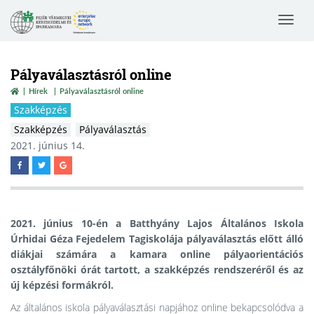
Toggle
navigat
Pályaválasztásról online
Hírek
Pályaválasztásról online
Szakképzés
Szakképzés
Pályaválasztás
2021. június 14.
2021. június 10-én a Batthyány Lajos Általános Iskola
Úrhidai Géza Fejedelem Tagiskolája pályaválasztás előtt álló
diákjai számára a kamara online pályaorientációs
osztályfőnöki órát tartott, a szakképzés rendszeréről és az
új képzési formákról.
Az általános iskola pályaválasztási napjához online bekapcsolódva a