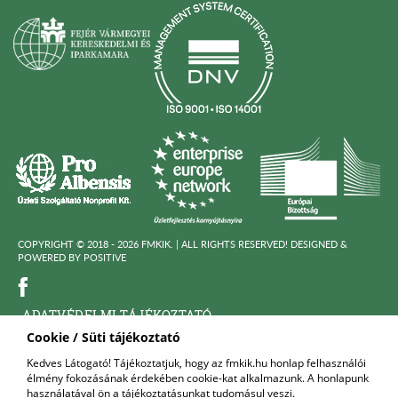
COPYRIGHT © 2018 - 2026 FMKIK. |
ALL RIGHTS RESERVED! DESIGNED &
POWERED BY
POSITIVE
ADATVÉDELMI TÁJÉKOZTATÓ
Cookie / Süti tájékoztató
KÖZÉRDEKÜ ADATOK
Kedves Látogató! Tájékoztatjuk, hogy az fmkik.hu honlap felhasználói
élmény fokozásának érdekében cookie-kat alkalmazunk. A honlapunk
FELNŐTTKÉPZŐ SZERVEZET
használatával ön a tájékoztatásunkat tudomásul veszi.