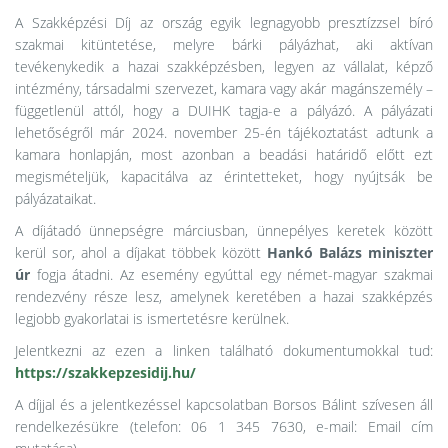
A Szakképzési Díj az ország egyik legnagyobb presztízzsel bíró
szakmai kitüntetése, melyre bárki pályázhat, aki aktívan
tevékenykedik a hazai szakképzésben, legyen az vállalat, képző
intézmény, társadalmi szervezet, kamara vagy akár magánszemély –
függetlenül attól, hogy a DUIHK tagja-e a pályázó. A pályázati
lehetőségről már 2024. november 25-én tájékoztatást adtunk a
kamara honlapján, most azonban a beadási határidő előtt ezt
megismételjük, kapacitálva az érintetteket, hogy nyújtsák be
pályázataikat.
A díjátadó ünnepségre márciusban, ünnepélyes keretek között
kerül sor, ahol a díjakat többek között
Hankó Balázs miniszter
úr
fogja átadni. Az esemény egyúttal egy német-magyar szakmai
rendezvény része lesz, amelynek keretében a hazai szakképzés
legjobb gyakorlatai is ismertetésre kerülnek.
Jelentkezni az ezen a linken található dokumentumokkal tud:
https://szakkepzesidij.hu/
A díjjal és a jelentkezéssel kapcsolatban Borsos Bálint szívesen áll
rendelkezésükre (telefon: 06 1 345 7630, e-mail:
Email cím