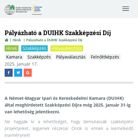
Toggle
navigat
Pályázható a DUIHK Szakképzési Díj
Hírek
Pályázható a DUIHK Szakképzési Díj
Hírek
Szakképzés
Pályaválasztás
Kamara
Szakképzés
Pályaválasztás
Felnőttképzés
2025. január 17.
A Német-Magyar Ipari és Kereskedelmi Kamara (DUIHK)
által meghirdetett
Szakképzési Díjra
még
2025. január 31-ig
van lehetőség jelentkezni.
Ne hagyják ki a lehetőséget, hogy bemutassák szakképzési
projektjeiket, legyenek részesei Önök is ennek a kiemelkedő
eseménynek!