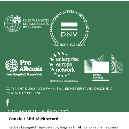
COPYRIGHT © 2018 - 2026 FMKIK. |
ALL RIGHTS RESERVED! DESIGNED &
POWERED BY
POSITIVE
ADATVÉDELMI TÁJÉKOZTATÓ
Cookie / Süti tájékoztató
KÖZÉRDEKÜ ADATOK
Kedves Látogató! Tájékoztatjuk, hogy az fmkik.hu honlap felhasználói