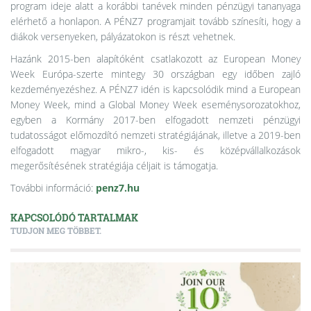
program ideje alatt a korábbi tanévek minden pénzügyi tananyaga
elérhető a honlapon. A PÉNZ7 programjait tovább színesíti, hogy a
diákok versenyeken, pályázatokon is részt vehetnek.
Hazánk 2015-ben alapítóként csatlakozott az European Money
Week Európa-szerte mintegy 30 országban egy időben zajló
kezdeményezéshez. A PÉNZ7 idén is kapcsolódik mind a European
Money Week, mind a Global Money Week eseménysorozatokhoz,
egyben a Kormány 2017-ben elfogadott nemzeti pénzügyi
tudatosságot előmozdító nemzeti stratégiájának, illetve a 2019-ben
elfogadott magyar mikro-, kis- és középvállalkozások
megerősítésének stratégiája céljait is támogatja.
További információ:
penz7.hu
KAPCSOLÓDÓ TARTALMAK
TUDJON MEG TÖBBET.