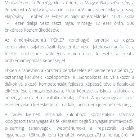
Minisztérium, a Pénzügyminisztérium, a Magyar Bankszövetség, a
Pénziránytű Alapítvány, valamint a Junior Achievement Magyarország
Alapítvány - ebben az évben is nagy az érdeklődés: 1070 iskola
141 ezer diákja vesz részt rajta, mintegy 12 ezer órán, 506
önkéntes közreműködésével.
Az élményközpontú PÉNZ7 rendhagyó tanórák az egyes
korosztályok sajátosságait figyelembe véve, játékosan adják át a
felelős döntéshez szükséges ismereteket, fejlesztik a kreatív
problémamegoldás képességét.
Ebben a tanévben a korszerű pénzkezelés és kiemelten a pénzügyi
biztonság kerülnek középpontba, a „Gondolkozz és vállalkozz!” a
diákok vállalkozói kompetenciáit fejleszti, képessé téve a fiatalokat
elképzeléseik megvalósítására, hidat képezve az iskola, a diákok, a
pénzügyi, az üzleti és vállalkozói világ között. Alapelv, hogy az iskolai
eseményeken kereskedelmi márkák, logók nem jelenhetnek meg.
A tanév kiemelt témáinak különböző korosztályok számára
kidolgozott tananyagait és felkészítést segítő anyagait (mintavideók,
e-learning tananyagok, webináriumok) a regisztrált iskolák
ingyenesen tölthetik le a témahét www.penz7.hu honlapjáról. A