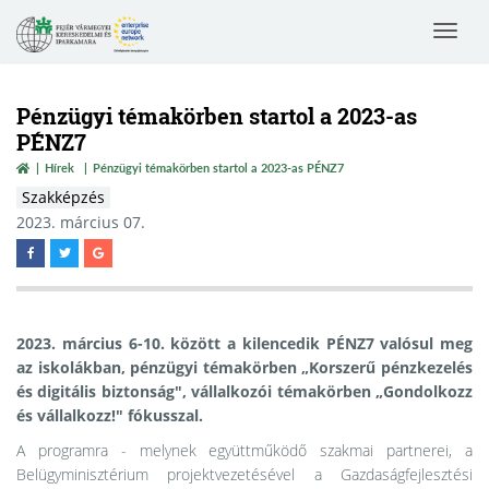
Toggle
navigat
Pénzügyi témakörben startol a 2023-as
PÉNZ7
Hírek
Pénzügyi témakörben startol a 2023-as PÉNZ7
Szakképzés
2023. március 07.
2023. március 6-10. között a kilencedik PÉNZ7 valósul meg
az iskolákban, pénzügyi témakörben „Korszerű pénzkezelés
és digitális biztonság", vállalkozói témakörben „Gondolkozz
és vállalkozz!" fókusszal.
A programra - melynek együttműködő szakmai partnerei, a
Belügyminisztérium projektvezetésével a Gazdaságfejlesztési