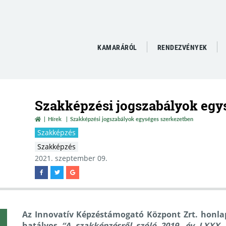
KAMARÁRÓL
RENDEZVÉNYEK
Szakképzési jogszabályok egy
Hírek
Szakképzési jogszabályok egységes szerkezetben
Szakképzés
Szakképzés
2021. szeptember 09.
Az Innovatív Képzéstámogató Központ Zrt. honlapj
hatályos
“A szakképzésről szóló 2019. év LXXX.