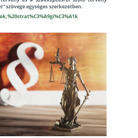
t”
szövege egységes szerkezetben.
yok,%20strat%C3%A9gi%C3%A1k