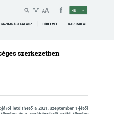
A
A
HU
GAZDASÁGI KALAUZ
HÍRLEVÉL
KAPCSOLAT
séges szerkezetben
áról letölthető a 2021. szeptember 1-jétől
 törvény és a szakképzésről szóló törvény