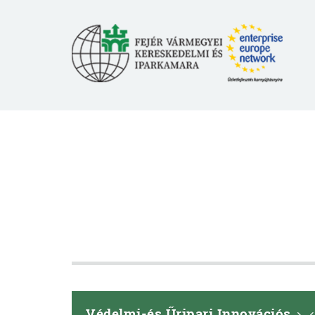
Védelmi-és Űripari Innovációs