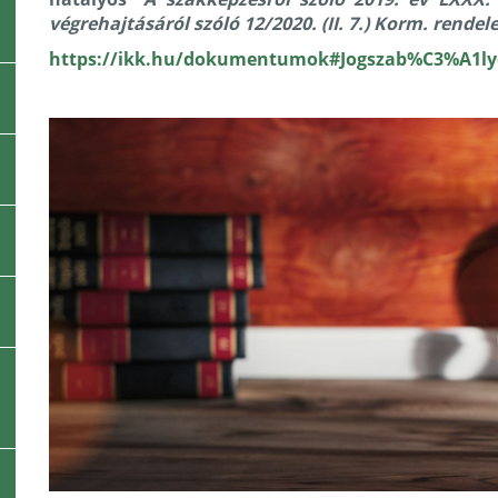
végrehajtásáról szóló 12/2020. (II. 7.) Korm. rendele
https://ikk.hu/dokumentumok#Jogszab%C3%A1l