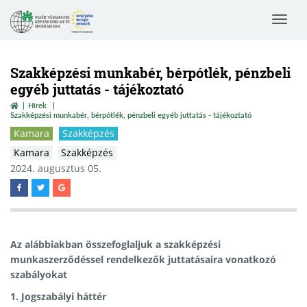
Toggle
navigat
Szakképzési munkabér, bérpótlék, pénzbeli
egyéb juttatás - tájékoztató
Hírek
Szakképzési munkabér, bérpótlék, pénzbeli egyéb juttatás - tájékoztató
Kamara
Szakképzés
Kamara
Szakképzés
2024. augusztus 05.
Az alábbiakban összefoglaljuk a szakképzési
munkaszerződéssel rendelkezők juttatásaira vonatkozó
szabályokat
1. Jogszabályi háttér