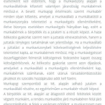
esetenként kell eldönteni, hogy a munkaviszony alapján a
munkavállalónak kifizetett valamilyen járandóság munkabérnek
minősül-e. A bevett munkajogi értelmezés szerint munkabér
minden olyan kifizetés, amelyet a munkavállaló a munkáltatótól a
munkaviszonyára tekintettel a munkavégzés ellenértékeként,
illetve bizonyos esetekben munkavégzés hiányában kap, ezért a
munkabérnek a bérpótlék és a jutalom is a részét képezi. A hazai
ítélkezési gyakorlat szerint nem a juttatás elnevezésének, hanem a
juttatás tényleges tartalmának van jelentősége. Ha a munkavállaló
a juttatást a munkaviszonybeli kötelezettségének teljesítésére
tekintettel kapta, az munkabérnek minősül, míg a munkavégzéssel
összefüggésben felmerült költségeinek fedezetére kapott összeg
költségtérítésnek. Az ítélkezési gyakorlat szerint azon díjazások,
amelyeket a munkavállaló a munkavégzés ellenértékeként kap,
munkabérnek számítanak, ezért utánuk társadalombiztosítási
járulékot és szociális hozzájárulási adót kell fizetni.
Munkajogi szempontból az Mt. alapján adható jutalom a
munkavállaló részére, ez egyértelműen a munkabér részét képezi.
A bérpótlék az Mt. alapján az átlagostól eltérő feltételek között
végzett munkáért, a rendes munkaidőre járó munkabéren felül járó
ellenszolgáltatás. A felek a vasárnapi pótlékot, a munkaszüneti napi