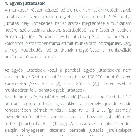
4. Egyéb juttatások
A munkabér részét képező bérelemek nem tekinthetőek egyéb
juttatásnak! Nem pénzbeli egyéb juttatás például: SZÉP-kártya
juttatás, helyi közlekedési bérlet árának megtérítése a munkáltató
nevére szóló számla alapján, sportbelépő, színházbérlet, csekély
értékű ajándék. Pénzbeli egyéb juttatás például: az önkéntes
kölcsönös biztosítópénztárba átutalt munkáltatói hozzájárulás, vagy
a helyi közlekedési bérlet árának megtérítése a munkavállaló
nevére szóló számla alapján.
Az egyéb juttatások közül a pénzbeli egyéb juttatásokra nem
vonatkozik az Szkt. munkabérre előírt havi 168.000 forint összegű
korlátozása [Szkt. 85. § (2); Szkr. 253. § (2)], hiszen ezek a
munkabéren felül adható egyéb juttatások.
Az adómentes értékhatárt meghaladó [Szja tv. 1. melléklet 1. 4.11]
pénzbeli egyéb juttatás ugyanakkor a személyi jövedelemadó
rendszerében bérnek minősül [Szja tv. 3. § 21.], így személyi
jövedelemadó köteles, azonban szociális hozzájárulási adó nem
terheli [Szocho tv. 5. § (1) ea)]. A szakképzési munkaszerződés
alapján ténylegesen kifizetett pénzbeli juttatás járulékalapot