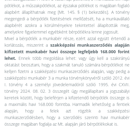
pótlékot, a műszakpótlékot, az éjszakai pótlékot is magában foglaló
alapbért állapíthatnak meg [Mt. 145. § (1) bekezdés]. A törvény
megengedi a bérpótlék fizetésének mellőzését, ha a munkavállaló
alapbérét azokra a körülményekre tekintettel állapították meg,
amelyekre figyelemmel egyébként bérpótlékra lenne jogosult.
Mivel a bérpótlék a munkabér része, ezért azzal együtt értendő a
korlátozás, miszerint a
szakképzési munkaszerződés alapján
kifizetett munkabér havi összege legfeljebb 168.000 forint
lehet.
Ennek több megoldása lehet: vagy úgy kell a szakirányú
oktatást beosztani, hogy a szakmát tanuló számára bérpótlékot ne
kelljen fizetni a szakképzési munkaszerződés alapján, vagy pedig a
szakképzési munkabér 3 a munka törvénykönyvéről szóló 2012. évi
I. törvény 4 a személyi jövedelemadóról szóló 1995. évi CXVII.
törvény 2024. 08. 02. 3 összegét úgy megállapítani a jogszabályi
keretek között, hogy beleférjen a kifizetendő bérpótlék összege is
a maximális havi 168.000 forintba. Harmadik lehetőség a fentiek
alapján, hogy a felek azt rögzítik a szakképzési
munkaszerződésben, hogy a szerződés szerinti havi munkabér
összege magában foglalja az Mt. alapján járó bérpótlékokat is.