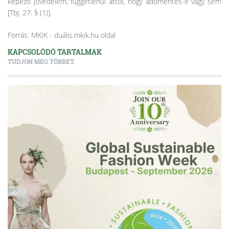
képező jövedelem, függetlenül attól, hogy adómentes-e vagy sem
[Tbj. 27. § (1)].
Forrás: MKIK - duális.mkik.hu oldal
KAPCSOLÓDÓ TARTALMAK
TUDJON MEG TÖBBET.