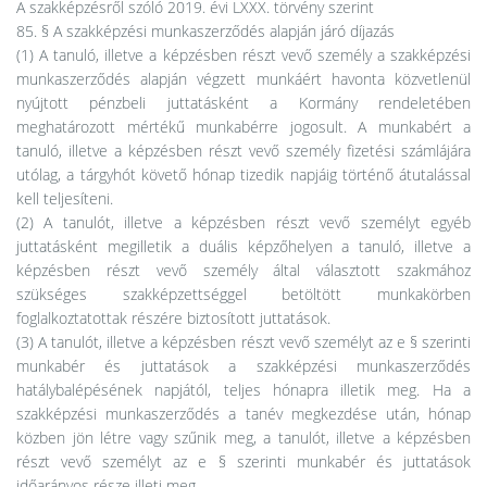
A szakképzésről szóló 2019. évi LXXX. törvény szerint
85. § A szakképzési munkaszerződés alapján járó díjazás
(1) A tanuló, illetve a képzésben részt vevő személy a szakképzési
munkaszerződés alapján végzett munkáért havonta közvetlenül
nyújtott pénzbeli juttatásként a Kormány rendeletében
meghatározott mértékű munkabérre jogosult. A munkabért a
tanuló, illetve a képzésben részt vevő személy fizetési számlájára
utólag, a tárgyhót követő hónap tizedik napjáig történő átutalással
kell teljesíteni.
(2) A tanulót, illetve a képzésben részt vevő személyt egyéb
juttatásként megilletik a duális képzőhelyen a tanuló, illetve a
képzésben részt vevő személy által választott szakmához
szükséges szakképzettséggel betöltött munkakörben
foglalkoztatottak részére biztosított juttatások.
(3) A tanulót, illetve a képzésben részt vevő személyt az e § szerinti
munkabér és juttatások a szakképzési munkaszerződés
hatálybalépésének napjától, teljes hónapra illetik meg. Ha a
szakképzési munkaszerződés a tanév megkezdése után, hónap
közben jön létre vagy szűnik meg, a tanulót, illetve a képzésben
részt vevő személyt az e § szerinti munkabér és juttatások
időarányos része illeti meg.