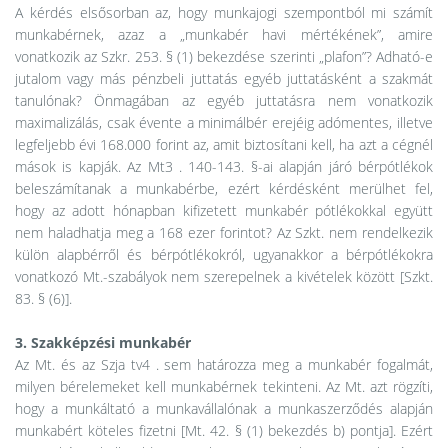
A kérdés elsősorban az, hogy munkajogi szempontból mi számít
munkabérnek, azaz a „munkabér havi mértékének”, amire
vonatkozik az Szkr. 253. § (1) bekezdése szerinti „plafon”? Adható-e
jutalom vagy más pénzbeli juttatás egyéb juttatásként a szakmát
tanulónak? Önmagában az egyéb juttatásra nem vonatkozik
maximalizálás, csak évente a minimálbér erejéig adómentes, illetve
legfeljebb évi 168.000 forint az, amit biztosítani kell, ha azt a cégnél
mások is kapják. Az Mt3 . 140-143. §-ai alapján járó bérpótlékok
beleszámítanak a munkabérbe, ezért kérdésként merülhet fel,
hogy az adott hónapban kifizetett munkabér pótlékokkal együtt
nem haladhatja meg a 168 ezer forintot? Az Szkt. nem rendelkezik
külön alapbérről és bérpótlékokról, ugyanakkor a bérpótlékokra
vonatkozó Mt.-szabályok nem szerepelnek a kivételek között [Szkt.
83. § (6)].
3. Szakképzési munkabér
Az Mt. és az Szja tv4 . sem határozza meg a munkabér fogalmát,
milyen bérelemeket kell munkabérnek tekinteni. Az Mt. azt rögzíti,
hogy a munkáltató a munkavállalónak a munkaszerződés alapján
munkabért köteles fizetni [Mt. 42. § (1) bekezdés b) pontja]. Ezért