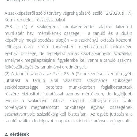
A szakképzésről szóló törvény végrehajtásáról szóló 12/2020. (II. 7.)
Korm. rendelet részletszabályai
253. § (1) A szakképzési munkaszerződés alapján kifizetett
munkabér havi mértékének összege – a tanuló és a duális
képzőhely megállapodása alapján – a szakirányú oktatás központi
költségvetésről szóló törvényben meghatározott önköltsége
egyhavi összege, de legfeljebb annak százhatvannyolc százaléka,
amelynek megállapításánál figyelembe kell venni a tanuló szakmai
felkészültségét és tanulmányi eredményeit.
(2) A tanuló számára az Szkt. 85. § (2) bekezdése szerinti egyéb
juttatást a tanuló által választott szakmához szükséges
szakképzettséggel betöltött munkakörben foglalkoztatottak
részére biztosított juttatással azonos mértékben, de legfeljebb
évente a szakirányú oktatás központi költségvetésről szóló
törvényben meghatározott önköltsége egyhavi összegének
százhatvannyolc százalékáig kell biztosítani. Az egyéb juttatásra a
tanuló az általa ledolgozott napokra tekintettel arányosan jogosult.
2. Kérdések