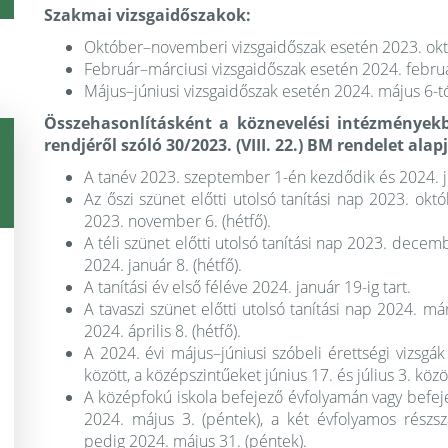
Szakmai vizsgaidőszakok:
Október–novemberi vizsgaidőszak esetén 2023. okt
Február–márciusi vizsgaidőszak esetén 2024. februá
Május–júniusi vizsgaidőszak esetén 2024. május 6-t
Összehasonlításként a köznevelési intézmények
rendjéről szóló 30/2023. (VIII. 22.) BM rendelet alap
A tanév 2023. szeptember 1-én kezdődik és 2024. jú
Az őszi szünet előtti utolsó tanítási nap 2023. októ
2023. november 6. (hétfő).
A téli szünet előtti utolsó tanítási nap 2023. decemb
2024. január 8. (hétfő).
A tanítási év első féléve 2024. január 19-ig tart.
A tavaszi szünet előtti utolsó tanítási nap 2024. már
2024. április 8. (hétfő).
A 2024. évi május–júniusi szóbeli érettségi vizsgák
között, a középszintűeket június 17. és július 3. közöt
A középfokú iskola befejező évfolyamán vagy befeje
2024. május 3. (péntek), a két évfolyamos részsza
pedig 2024. május 31. (péntek).