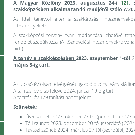
A Magyar Közlöny 2023. augusztus 24-i
121.
s
szakképzésben alkalmazandó rendjéről szóló 7/2023.
Az idei tanévtől eltér a szakképzési intézményekb
intézményekétől.
A szakképzési törvény nyári módosítása lehetővé tett
rendelet szabályozza. (A köznevelési intézményekre von
hírt.)
A tanév a szakképzésben
2023. szeptember 1-től
20
május 3-ig tart.
Az utolsó évfolyam elvégzését igazoló bizonyítvány kiállít
A tanítási év első féléve 2024. január 19-éig tart.
A tanítási év 179 tanítási napot jelent.
Szünetek:
Őszi szünet: 2023. október 27-től (péntektől) 2023. 
Téli szünet: 2023. december 20-tól (szerdától) 2024.
Tavaszi szünet: 2024. március 27-től (szerdától) 2024.