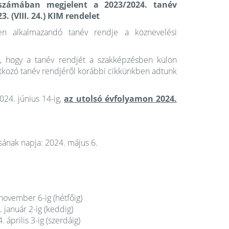
zámában megjelent a 2023/2024. tanév
 (VIII. 24.) KIM rendelet
en alkalmazandó tanév rendje a köznevelési
e, hogy a tanév rendjét a szakképzésben külön
atkozó tanév rendjéről korábbi cikkünkben adtunk
24. június 14-ig,
az utolsó évfolyamon 2024.
ásának napja: 2024. május 6.
november 6-ig (hétfőig)
 január 2-ig (keddig)
 április 3-ig (szerdáig)