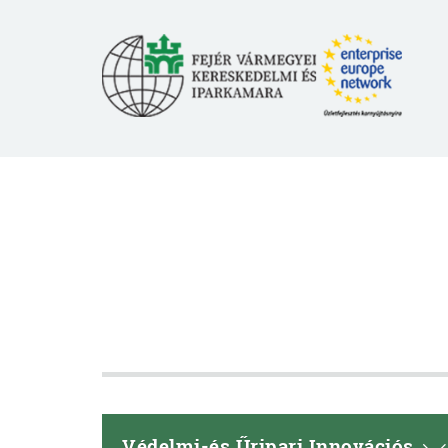
Védelmi-és Űripari Innovációs