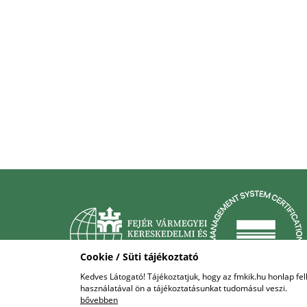
Cookie / Süti tájékoztató
Kedves Látogató! Tájékoztatjuk, hogy az fmkik.hu honlap f
használatával ön a tájékoztatásunkat tudomásul veszi.
COPYRIGHT © 2018 - 2026 FMKIK. |
ALL RIGHTS RESERVED!
bővebben