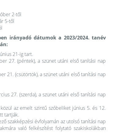
óber 2-től
r 5-től
ól
ben irányadó dátumok a 2023/2024. tanév
ján:
nius 21-ig tart.
ber 27. (péntek), a szünet utáni első tanítási nap
er 21. (csütörtök), a szünet utáni első tanítási nap
cius 27. (szerda), a szünet utáni első tanítási nap
 közül az emelt szintű szóbeliket június 5. és 12.
t tartják.
ző szakképzési évfolyamán az utolsó tanítási nap
kmára való felkészítést folytató szakiskolákban