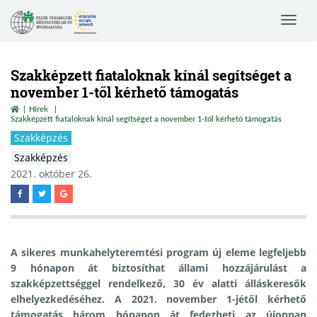
Toggle
navigat
Szakképzett fiataloknak kínál segítséget a
november 1-től kérhető támogatás
Hírek
Szakképzett fiataloknak kínál segítséget a november 1-től kérhető támogatás
Szakképzés
Szakképzés
2021. október 26.
A sikeres munkahelyteremtési program új eleme legfeljebb
9 hónapon át biztosíthat állami hozzájárulást a
szakképzettséggel rendelkező, 30 év alatti álláskeresők
elhelyezkedéséhez. A 2021. november 1-jétől kérhető
támogatás három hónapon át fedezheti az újonnan