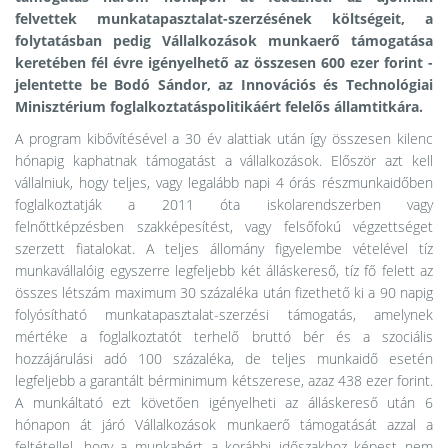
felvettek munkatapasztalat-szerzésének költségeit, a
folytatásban pedig Vállalkozások munkaerő támogatása
keretében fél évre igényelhető az összesen 600 ezer forint -
jelentette be Bodó Sándor, az Innovációs és Technológiai
Minisztérium foglalkoztatáspolitikáért felelős államtitkára.
A program kibővítésével a 30 év alattiak után így összesen kilenc
hónapig kaphatnak támogatást a vállalkozások. Először azt kell
vállalniuk, hogy teljes, vagy legalább napi 4 órás részmunkaidőben
foglalkoztatják a 2011 óta iskolarendszerben vagy
felnőttképzésben szakképesítést, vagy felsőfokú végzettséget
szerzett fiatalokat. A teljes állomány figyelembe vételével tíz
munkavállalóig egyszerre legfeljebb két álláskereső, tíz fő felett az
összes létszám maximum 30 százaléka után fizethető ki a 90 napig
folyósítható munkatapasztalat-szerzési támogatás, amelynek
mértéke a foglalkoztatót terhelő bruttó bér és a szociális
hozzájárulási adó 100 százaléka, de teljes munkaidő esetén
legfeljebb a garantált bérminimum kétszerese, azaz 438 ezer forint.
A munkáltató ezt követően igényelheti az álláskereső után 6
hónapon át járó Vállalkozások munkaerő támogatását azzal a
feltétellel, hogy a munkabért a korábbi időszakhoz képest nem