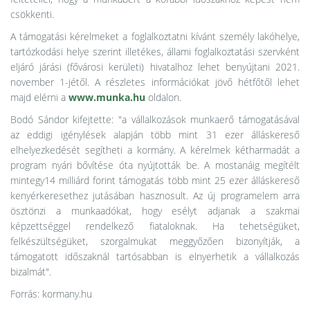
csökkenti.
A támogatási kérelmeket a foglalkoztatni kívánt személy lakóhelye,
tartózkodási helye szerint illetékes, állami foglalkoztatási szervként
eljáró járási (fővárosi kerületi) hivatalhoz lehet benyújtani 2021.
november 1-jétől. A részletes információkat jövő hétfőtől lehet
majd elérni a
www.munka.hu
oldalon.
Bodó Sándor kifejtette: "a vállalkozások munkaerő támogatásával
az eddigi igénylések alapján több mint 31 ezer álláskereső
elhelyezkedését segítheti a kormány. A kérelmek kétharmadát a
program nyári bővítése óta nyújtották be. A mostanáig megítélt
mintegy14 milliárd forint támogatás több mint 25 ezer álláskereső
kenyérkeresethez jutásában hasznosult. Az új programelem arra
ösztönzi a munkaadókat, hogy esélyt adjanak a szakmai
képzettséggel rendelkező fiataloknak. Ha tehetségüket,
felkészültségüket, szorgalmukat meggyőzően bizonyítják, a
támogatott időszaknál tartósabban is elnyerhetik a vállalkozás
bizalmát".
Forrás: kormany.hu