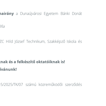
kmairány
a Dunaújvárosi Egyetem Bánki Donát
fia
ZC Hild József Technikum, Szakképző Iskola és
ak és a felkészítő oktatóiknak is!
kívánunk!
-5/2025/TK/07 számú közreműködői szerződés