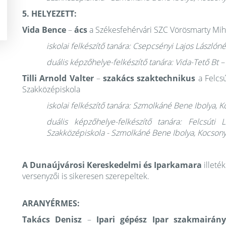
5. HELYEZETT:
Vida Bence
–
ács
a Székesfehérvári SZC Vörösmarty Mih
iskolai felkészítő tanára: Csepcsényi Lajos Lászlón
duális képzőhelye-felkészítő tanára: Vida-Tető Bt – 
Tilli Arnold Valter
–
szakács szaktechnikus
a Felcs
Szakközépiskola
iskolai felkészítő tanára: Szmolkáné Bene Ibolya,
duális képzőhelye-felkészítő tanára: Felcsút
Szakközépiskola - Szmolkáné Bene Ibolya, Kocson
A Dunaújvárosi Kereskedelmi és Iparkamara
illet
versenyzői is sikeresen szerepeltek.
ARANYÉRMES:
Takács Denisz
–
Ipari gépész Ipar szakmairá