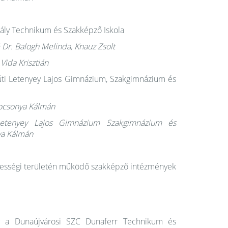
ály Technikum és Szakképző Iskola
é Dr. Balogh Melinda, Knauz Zsolt
Vida Krisztián
úti Letenyey Lajos Gimnázium, Szakgimnázium és
 Kocsonya Kálmán
i Letenyey Lajos Gimnázium Szakgimnázium és
ya Kálmán
ékességi területén működő szakképző intézmények
ny
a Dunaújvárosi SZC Dunaferr Technikum és