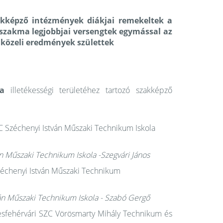
zakképző intézmények diákjai remekeltek a
 szakma legjobbjai versengtek egymással az
közeli eredmények születtek
ara
illetékességi területéhez tartozó szakképző
 Széchenyi István Műszaki Technikum Iskola
án Műszaki Technikum Iskola -Szegvári János
échenyi István Műszaki Technikum
tván Műszaki Technikum Iskola - Szabó Gergő
esfehérvári SZC Vörösmarty Mihály Technikum és