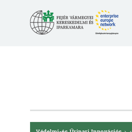
Védelmi-és Űripari Innovációs