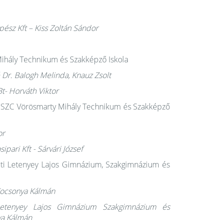
pész Kft – Kiss Zoltán Sándor
ihály Technikum és Szakképző Iskola
é Dr. Balogh Melinda, Knauz Zsolt
Bt- Horváth Viktor
i SZC Vörösmarty Mihály Technikum és Szakképző
or
ipari Kft - Sárvári József
ti Letenyey Lajos Gimnázium, Szakgimnázium és
 Kocsonya Kálmán
i Letenyey Lajos Gimnázium Szakgimnázium és
ya Kálmán