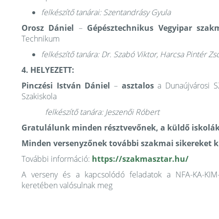
felkészítő tanárai: Szentandrásy Gyula
Orosz Dániel
–
Gépésztechnikus Vegyipar sza
Technikum
felkészítő tanára: Dr. Szabó Viktor, Harcsa Pintér Zsó
4. HELYEZETT:
Pinczési István Dániel
–
asztalos
a Dunaújvárosi S
Szakiskola
felkészítő tanára: Jeszenői Róbert
Gratulálunk minden résztvevőnek, a küldő iskolákn
Minden versenyzőnek további szakmai sikereket 
További információ:
https://szakmasztar.hu/
A verseny és a kapcsolódó feladatok a NFA-KA-KIM
keretében valósulnak meg