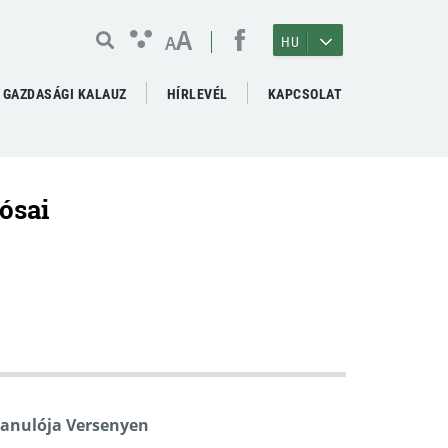
A
A
HU
GAZDASÁGI KALAUZ
HÍRLEVÉL
KAPCSOLAT
ósai
Tanulója Versenyen