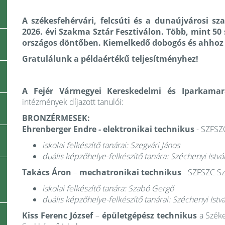
A székesfehérvári, felcsúti és a dunaújvárosi s
2026. évi Szakma Sztár Fesztiválon. Több, mint 50
országos döntőben. Kiemelkedő dobogós és ahhoz 
Gratulálunk a példaértékű teljesítményhez!
A Fejér Vármegyei Kereskedelmi és Iparkam
intézmények díjazott tanulói:
BRONZÉRMESEK:
Ehrenberger Endre - elektronikai technikus
- SZFSZC
iskolai felkészítő tanárai: Szegvári János
duális képzőhelye-felkészítő tanára: Széchenyi Istv
Takács Áron
–
mechatronikai technikus
- SZFSZC Sz
iskolai felkészítő tanára: Szabó Gergő
duális képzőhelye-felkészítő tanárai: Széchenyi Is
Kiss Ferenc József
–
épületgépész technikus
a Szék