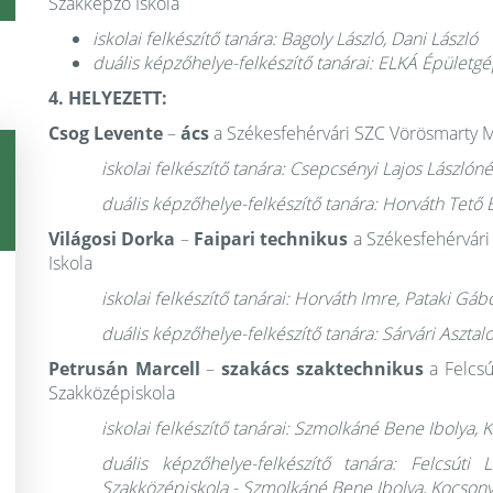
Szakképző Iskola
iskolai felkészítő tanára: Bagoly László, Dani László
duális képzőhelye-felkészítő tanárai: ELKÁ Épületgé
4. HELYEZETT:
Csog Levente
–
ács
a Székesfehérvári SZC Vörösmarty M
iskolai felkészítő tanára: Csepcsényi Lajos Lászlón
duális képzőhelye-felkészítő tanára: Horváth Tető 
Világosi Dorka
–
Faipari technikus
a Székesfehérvár
Iskola
iskolai felkészítő tanárai: Horváth Imre, Pataki Gáb
duális képzőhelye-felkészítő tanára: Sárvári Asztalos
Petrusán Marcell
–
szakács szaktechnikus
a Felcsú
Szakközépiskola
iskolai felkészítő tanárai: Szmolkáné Bene Ibolya,
duális képzőhelye-felkészítő tanára: Felcsút
Szakközépiskola - Szmolkáné Bene Ibolya, Kocson