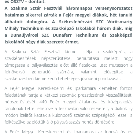
és OSZTV – döntőit.
A Szakma Sztár Fesztviál háromnapos versenysorozatot
hatalmas sikerrel zárták a Fejér megyei diákok, hét tanuló
állhatott dobogóra. A Székesfehérvári SZC Vörösmarty
Mihály Technikum és Szakképző Iskolából három diák, míg
a Dunaújvárosi SZC Dunaferr Technikum és Szakképző
Iskolából négy diák szerzett érmet.
A Szakma Sztár Fesztivál kiemelt célja a szakképzés, a
szakképesítések népszerűsítése, bemutatása mellett, hogy
támogassa a pályaválasztás előtt álló fiatalokat, utat mutasson a
felnövekvő generáció számára, valamint elősegítse a
szakképzésben kiemelkedő tehetségek jövőbeni gondozását.
A Fejér Megyei Kereskedelmi és Iparkamara kiemelten fontos
feladatának tartja a kétkezi szakmák presztízsének visszaállítását,
népszerűsítését. 440 Fejér megyei általános- és középiskolás
tanulónak tette lehetővé a fesztiválon való részvételt, a diákok ily
módon ízelítőt kaptak a különböző szakmák szépségéből, ezzel is
felkészülve az előttük álló pályaválasztás nehéz döntésére.
A Fejér Megyei Kereskedelmi és Iparkamara az Innovációs és