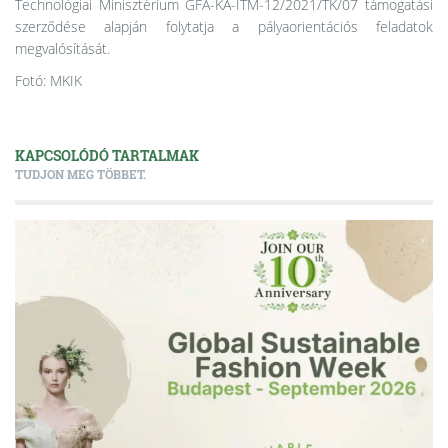
Technológiai Minisztérium GFA-KA-ITM-12/2021/TK/07 támogatási
szerződése alapján folytatja a pályaorientációs feladatok
megvalósítását.
Fotó: MKIK
KAPCSOLÓDÓ TARTALMAK
TUDJON MEG TÖBBET.