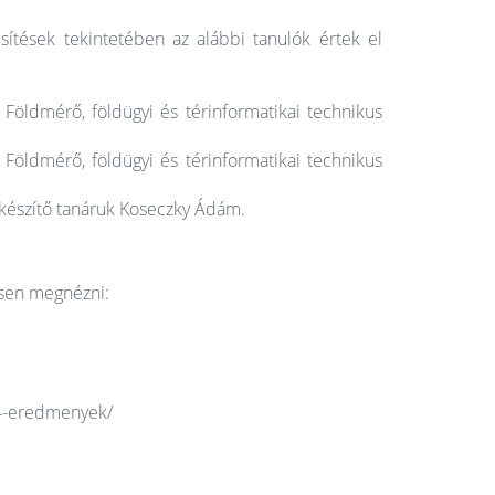
ítések tekintetében az alábbi tanulók értek el
Földmérő, földügyi és térinformatikai technikus
Földmérő, földügyi és térinformatikai technikus
elkészítő tanáruk Koseczky Ádám.
tesen megnézni:
024-eredmenyek/