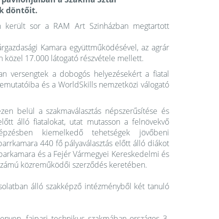
k döntőit.
n került sor a RAM Art Szinházban megtartott
rgazdasági Kamara együttműködésével, az agrár
 közel 17.000 látogató részvétele mellett.
n versengtek a dobogós helyezésekért a fiatal
bemutatóiba és a WorldSkills nemzetközi válogató
ezen belül a szakmaválasztás népszerűsítése és
őtt álló fiatalokat, utat mutasson a felnövekvő
képzésben kiemelkedő tehetségek jövőbeni
rrkamara 440 fő pályaválasztás előtt álló diákot
 Iparkamara és a Fejér Vármegyei Kereskedelmi és
 számú közreműködői
szerződés keretében.
olatban álló szakképző intézményből két tanuló
nyen, faipari technikus szakmában országos 3.