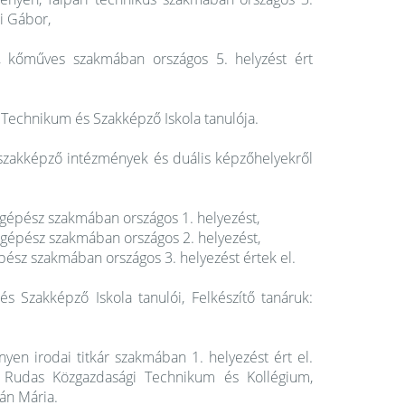
ki Gábor,
 kőműves szakmában országos 5. helyzést ért
 Technikum és Szakképző Iskola tanulója.
szakképző intézmények és duális képzőhelyekről
i gépész szakmában országos 1. helyezést,
i gépész szakmában országos 2. helyezést,
épész szakmában országos 3. helyezést értek el.
Szakképző Iskola tanulói, Felkészítő tanáruk:
yen irodai titkár szakmában 1. helyezést ért el.
C Rudas Közgazdasági Technikum és Kollégium,
bán Mária.