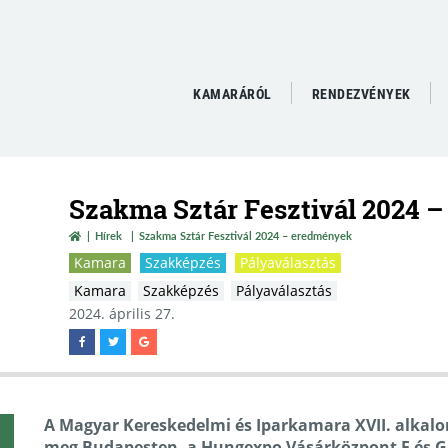
KAMARÁRÓL
RENDEZVÉNYEK
Szakma Sztár Fesztivál 2024 
Hírek
Szakma Sztár Fesztivál 2024 – eredmények
Kamara
Szakképzés
Pályaválasztás
Kamara
Szakképzés
Pályaválasztás
2024. április 27.
A Magyar Kereskedelmi és Iparkamara XVII. alka
meg Budapesten, a Hungexpo Vásárközpont F és G