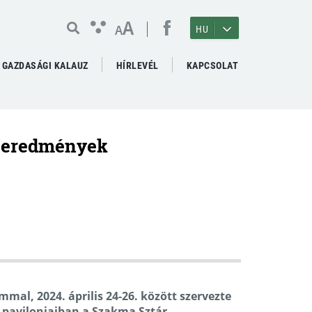
A
A
HU
GAZDASÁGI KALAUZ
HÍRLEVÉL
KAPCSOLAT
– eredmények
lommal,
2024. április 24-26. között
szervezte
 pavilonjaiban a
Szakma Sztár