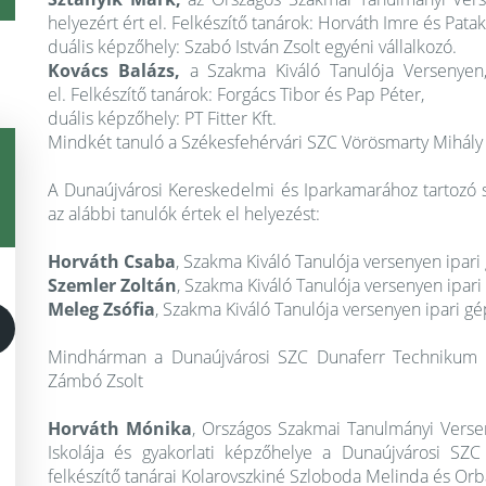
helyezért ért el. Felkészítő tanárok: Horváth Imre és Pata
duális képzőhely: Szabó István Zsolt egyéni vállalkozó.
Kovács Balázs,
a Szakma Kiváló Tanulója Versenyen,
el. Felkészítő tanárok: Forgács Tibor és Pap Péter,
duális képzőhely: PT Fitter Kft.
Mindkét tanuló a Székesfehérvári SZC Vörösmarty Mihály
A Dunaújvárosi Kereskedelmi és Iparkamarához tartozó 
az alábbi tanulók értek el helyezést:
Horváth Csaba
, Szakma Kiváló Tanulója versenyen ipar
Szemler Zoltán
, Szakma Kiváló Tanulója versenyen ipar
Meleg Zsófia
, Szakma Kiváló Tanulója versenyen ipari g
Mindhárman a Dunaújvárosi SZC Dunaferr Technikum és 
Zámbó Zsolt
Horváth Mónika
, Országos Szakmai Tanulmányi Versen
Iskolája és gyakorlati képzőhelye a Dunaújvárosi SZ
felkészítő tanárai Kolarovszkiné Szloboda Melinda és Or