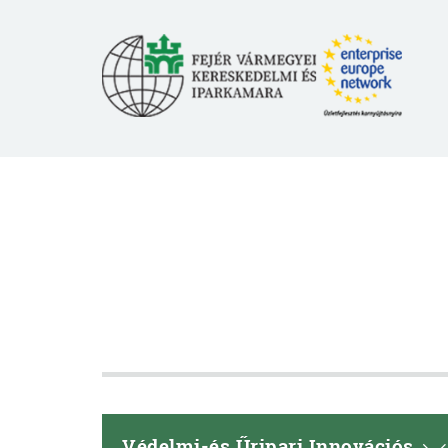
Védelmi-és Űripari Innovációs