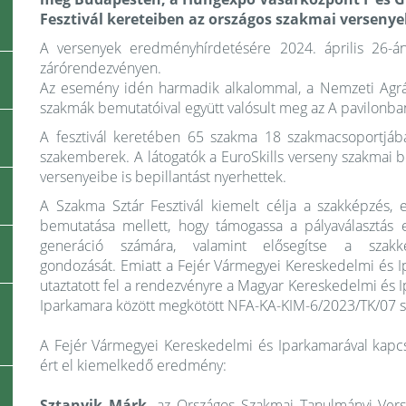
Fesztivál
kereteiben az országos szakmai versenye
A versenyek eredményhírdetésére 2024. április 26-á
zárórendezvényen.
Az esemény idén harmadik alkalommal, a Nemzeti Agrá
szakmák bemutatóival együtt valósult meg az A pavilonban
A fesztivál keretében 65 szakma 18 szakmacsoportjába
szakemberek. A látogatók a EuroSkills verseny szakmai 
versenyeibe is bepillantást nyerhettek.
A Szakma Sztár Fesztivál kiemelt célja a szakképzés, 
bemutatása mellett, hogy támogassa a pályaválasztás el
generáció számára, valamint elősegítse a szak
gondozását. Emiatt a Fejér Vármegyei Kereskedelmi és Ipa
utaztatott fel a rendezvényre a Magyar Kereskedelmi és
Iparkamara között megkötött NFA-KA-KIM-6/2023/TK/07
A Fejér Vármegyei Kereskedelmi és Iparkamarával kapcs
ért el kiemelkedő eredmény:
Sztanyik Márk,
az Országos Szakmai Tanulmányi Verse