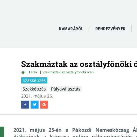
KAMARÁRÓL
RENDEZVÉNYEK
Szakmáztak az osztályfőnöki 
Hírek
Szakmáztak az osztályfőnöki órán
Szakképzés
Szakképzés
Pályaválasztás
2021. május 26.
2021. május 25-én a Pákozdi Nemeskócsag Álta
diákjainak a kamara online pályaorientációs o