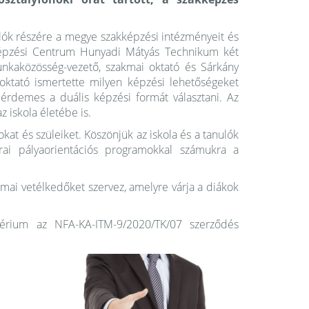
lók részére a megye szakképzési intézményeit és
kképzési Centrum Hunyadi Mátyás Technikum két
unkaközösség-vezető, szakmai oktató és Sárkány
ktató ismertette milyen képzési lehetőségeket
t érdemes a duális képzési formát választani. Az
z iskola életébe is.
okat és szüleiket. Köszönjük az iskola és a tanulók
rai pályaorientációs programokkal számukra a
mai vetélkedőket szervez, amelyre várja a diákok
térium az NFA-KA-ITM-9/2020/TK/07 szerződés