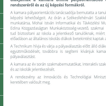
rendszeréről és az új képzési formákról.
A kamara pályaorientációs tanácsadója bemutatta a tanu
képzési lehetőségeit. Az órán a Székesfehérvári Sza
munkatársa, Mohai István Informatikai és Távközlési M
Edina Közgazdaságtan Munkaközösség-vezető, szakmai o
tud biztosítani az iskola a jelentkező tanulóknak, miér
előadáson az általános iskolás diákok betekintést kaptak a
A Technikum hívja és várja a pályaválasztás előtt álló diák
együttműködését, továbbra is segíteni kívánjuk kama
pályaválasztást.
A kamara az év során szakmabemutatókat, interaktív szak
és az iskolák jelentkezését.
A rendezvény az Innovációs és Technológiai Minisz
keretében valósult meg.