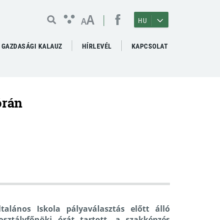
A
A
HU
GAZDASÁGI KALAUZ
HÍRLEVÉL
KAPCSOLAT
órán
lános Iskola pályaválasztás előtt álló
sztályfőnöki órát tartott, a szakképzés