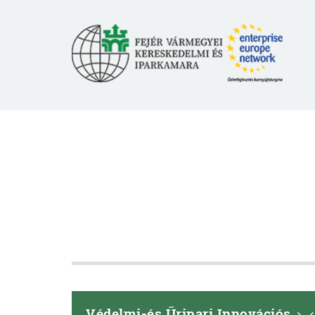
Védelmi-és Űripari Innovációs