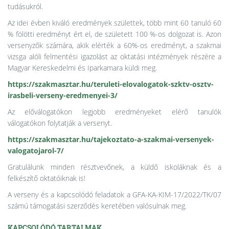
tudásukról.
Az idei évben kiváló eredmények születtek, több mint 60 tanuló 60
% fölötti eredményt ért el, de született 100 %-os dolgozat is. Azon
versenyzők számára, akik elérték a 60%-os eredményt, a szakmai
vizsga alóli felmentési igazolást az oktatási intézmények részére a
Magyar Kereskedelmi és Iparkamara küldi meg.
https://szakmasztar.hu/teruleti-elovalogatok-szktv-osztv-
irasbeli-verseny-eredmenyei-3/
Az előválogatókon legjobb eredményeket elérő tanulók
válogatókon folytatják a versenyt.
https://szakmasztar.hu/tajekoztato-a-szakmai-versenyek-
valogatojarol-7/
Gratulálunk minden résztvevőnek, a küldő iskoláknak és a
felkészítő oktatóiknak is!
A verseny és a kapcsolódó feladatok a GFA-KA-KIM-17/2022/TK/07
számú támogatási szerződés keretében valósulnak meg.
KAPCSOLÓDÓ TARTALMAK