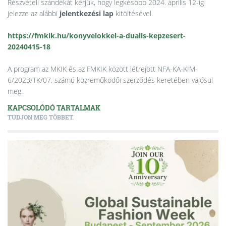
Részvételi szándékát kérjük, hogy legkésőbb 2024. április 12-ig
jelezze az alábbi
jelentkezési lap
kitöltésével.
https://fmkik.hu/konyvelokkel-a-dualis-kepzesert-
20240415-18
A program az MKIK és az FMKIK között létrejött NFA-KA-KIM-
6/2023/TK/07. számú közreműködői szerződés keretében valósul
meg.
KAPCSOLÓDÓ TARTALMAK
TUDJON MEG TÖBBET.