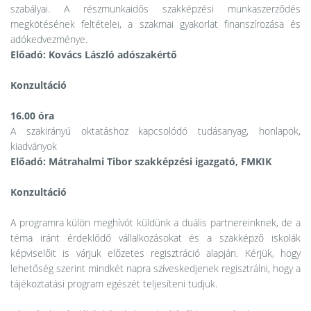
szabályai. A részmunkaidős szakképzési munkaszerződés
megkötésének feltételei, a szakmai gyakorlat finanszírozása és
adókedvezménye.
Előadó: Kovács László adószakértő
Konzultáció
16.00 óra
A szakirányú oktatáshoz kapcsolódó tudásanyag, honlapok,
kiadványok
Előadó: Mátrahalmi Tibor szakképzési igazgató, FMKIK
Konzultáció
A programra külön meghívót küldünk a duális partnereinknek, de a
téma iránt érdeklődő vállalkozásokat és a szakképző iskolák
képviselőit is várjuk előzetes regisztráció alapján. Kérjük, hogy
lehetőség szerint mindkét napra szíveskedjenek regisztrálni, hogy a
tájékoztatási program egészét teljesíteni tudjuk.