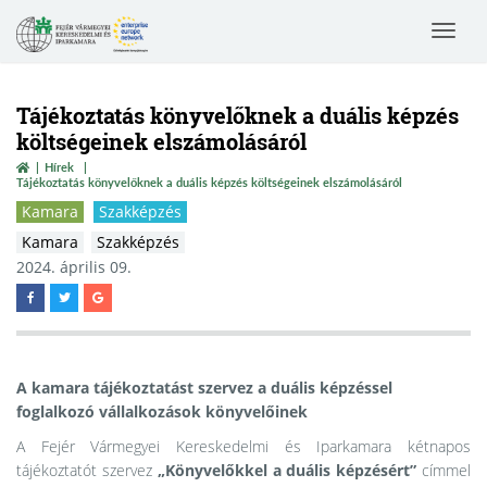
Toggle
navigat
Tájékoztatás könyvelőknek a duális képzés
költségeinek elszámolásáról
Hírek
Tájékoztatás könyvelőknek a duális képzés költségeinek elszámolásáról
Kamara
Szakképzés
Kamara
Szakképzés
2024. április 09.
A kamara tájékoztatást szervez a duális képzéssel
foglalkozó vállalkozások könyvelőinek
A Fejér Vármegyei Kereskedelmi és Iparkamara kétnapos
tájékoztatót
szervez
„Könyvelőkkel a duális képzésért”
címmel