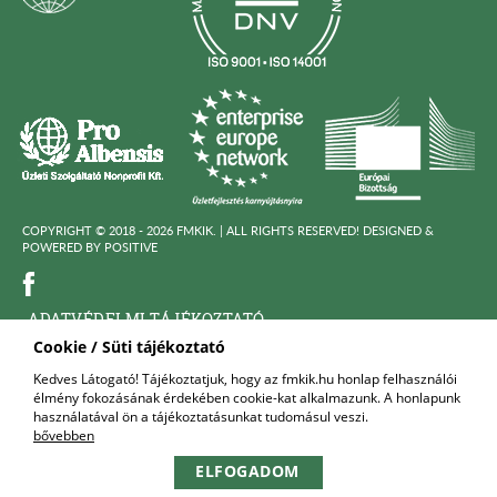
COPYRIGHT © 2018 - 2026 FMKIK. |
ALL RIGHTS RESERVED! DESIGNED &
POWERED BY
POSITIVE
ADATVÉDELMI TÁJÉKOZTATÓ
Cookie / Süti tájékoztató
KÖZÉRDEKÜ ADATOK
Kedves Látogató! Tájékoztatjuk, hogy az fmkik.hu honlap felhasználói
élmény fokozásának érdekében cookie-kat alkalmazunk. A honlapunk
FELNŐTTKÉPZŐ SZERVEZET
használatával ön a tájékoztatásunkat tudomásul veszi.
bővebben
KAPCSOLAT
ELFOGADOM