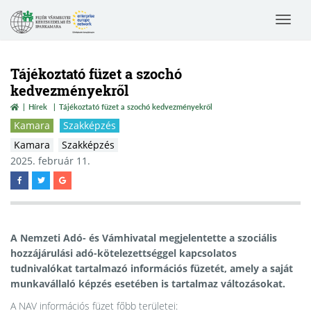
Toggle
navigat
Tájékoztató füzet a szochó
kedvezményekről
Hírek
Tájékoztató füzet a szochó kedvezményekről
Kamara
Szakképzés
Kamara
Szakképzés
2025. február 11.
A Nemzeti Adó- és Vámhivatal megjelentette a szociális
hozzájárulási adó-kötelezettséggel kapcsolatos
tudnivalókat tartalmazó információs füzetét, amely a saját
munkavállaló képzés esetében is tartalmaz változásokat.
A NAV információs füzet főbb területei: