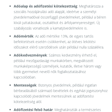
Adóalap és adófizetési kötelezettség
: Meghatározza a
szociális hozzájárulási adó alapját, ideértve a személyi
jövedelemadóval összefüggő jövedelmeket, például a béren
kívüli juttatásokat, osztalékot és árfolyamnyereséget. Új
szabályozás vonatkozik a kamatjövedelmekre is.
Adómérték
: Az adó mértéke 13%, de egyes tartós
befektetések esetén csökkenhet, az ötéves lekötési
időszakot elérő szerződések után például nulla százalékra.
Adókedvezmények
: Számos kedvezmény érhető el,
például mezőgazdasági munkakörben, megváltozott
munkaképességű személyek, kutatók, illetve három vagy
több gyermeket nevelő nők foglalkoztatásához
kapcsolódóan.
Mentességek
: Bizonyos jövedelmek, például ingatlan
bérbeadásából származó bevételek és egyházi jogviszonyhoz
kapcsolódó jövedelmek mentesülnek az adófizetési
kötelezettség alól.
Adófizetési felső határ
: Meghatározták a természetes