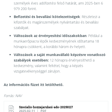
személyek éves adófizetési felső határát, ami 2025-ben 6
979 200 forint.
Befizetési és bevallási kötelezettségek
: Részletezi a
kifizetők és magánszemélyek nyilvántartási és bevallási
szabályait.
Változások az érvényesítési időszakokban
: Például a
munkaerőpiacra lépők kedvezményének időtartama 18
hónapra csökkent, a korábbi három év helyett.
Változások a saját munkavállaló képzésre vonatkozó
szabályok esetében:
12 hónapra érvényesíthető a
kedvezmény, valamint feltétel, hogy a képzés
vizsgatevékenységgel záruljon.
Az információs füzet itt letölthető.
Forrás: NAV
Szocialis-hozzajarulasi-ado-20250117
2025-02-11
PDF