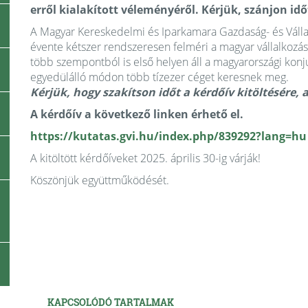
erről kialakított véleményéről. Kérjük, szánjon időt
A Magyar Kereskedelmi és Iparkamara Gazdaság- és Vállal
évente kétszer rendszeresen felméri a magyar vállalkozások
több szempontból is első helyen áll a magyarországi kon
egyedülálló módon több tízezer céget keresnek meg.
Kérjük, hogy szakítson időt a kérdőív kitöltésére, 
A kérdőív a következő linken érhető el.
https://kutatas.gvi.hu/index.php/839292?lang=hu
A kitöltött kérdőíveket 2025. április 30-ig várják!
Köszönjük együttműködését.
KAPCSOLÓDÓ TARTALMAK