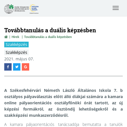
Toggle
navigat
Továbbtanulás a duális képzésben
Hírek
Továbbtanulás a duális képzésben
Szakképzés
Szakképzés
2021. május 07.
A Székesfehérvári Németh László Általános Iskola
7. b
osztályos pályaválasztás előtt álló diákjai számára a kamara
online pályaorientációs osztályfőnöki órát tartott, az új
képzési formákról,
az ösztöndíj lehetőségekről és a
szakképzési munkaszerződésről.
A kamara pályaorientációs tanácsadója bemutatta a tanulók