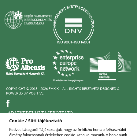
COPYRIGHT © 2018 - 2026 FMKIK. |
ALL RIGHTS RESERVED! DESIGNED &
POWERED BY
POSITIVE
ADATVÉDELMI TÁJÉKOZTATÓ
Cookie / Süti tájékoztató
KÖZÉRDEKÜ ADATOK
Kedves Látogató! Tájékoztatjuk, hogy az fmkik.hu honlap felhasználói
élmény fokozásának érdekében cookie-kat alkalmazunk. A honlapunk