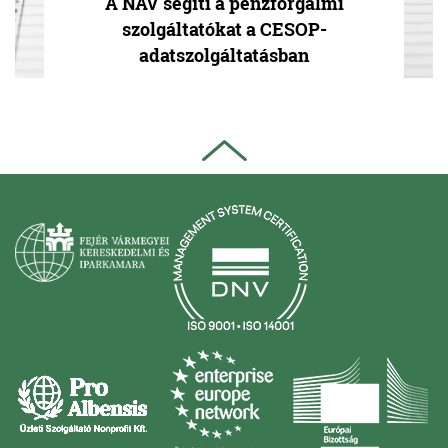
A NAV segíti a pénzforgalmi
szolgáltatókat a CESOP-
adatszolgáltatásban