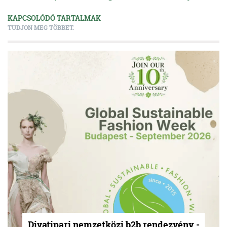
KAPCSOLÓDÓ TARTALMAK
TUDJON MEG TÖBBET.
Divatipari nemzetközi b2b rendezvény -