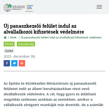
Toggle
navigat
Új panaszkezelő felület indul az
alvállalkozói kifizetések védelmére
Hírek
Új panaszkezelő felület indul az alvállalkozói kifizetések védelmére
Hírek
Gazdaság
Üzlet
2025. december 08.
Az Építési és Közlekedési Minisztérium új panaszkezelő
felületet indít az állami beruházásokban részt vevő
alvállalkozók védelmére. A cél, hogy gyors és átlátható
megoldás szülessen azokban az esetekben, amikor a
vállalkozók elvégzett munkáját már átvették, de a számlák