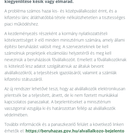
kiegyenlítése késik vagy elmarad.
A probléma számos hazai kis- és középvállalkozást érint, és a
kifizetési lánc átláthatóbbá tétele nélkülözhetetlen a tisztességes
piaci működéshez.
A kezdeményezés részeként a kormány nyilatkozattételi
kötelezettséget ír elő minden minisztérium számára, amely állami
építési beruházást valósít meg. A szervezeteknek be kell
számolniuk projektjeik elszámolási helyzetéről és meg kell
nevezniük a beruházások fővállalkozóit. Emellett a fővállalkozóknak
is kötelező lesz adatot szolgáltatniuk az általuk bevont
alvállalkozókról, a teljesítések igazolásáról, valamint a számlák
kifizetési státuszáról.
Az új rendszer lehetővé teszi, hogy az alvállalkozók elektronikusan
jelentsék be a teljesített, átvett, de ki nem fizetett munkákkal
kapcsolatos panaszaikat. A bejelentéseket a minisztérium
vasszigorral vizsgálja ki és határozottan fellép az alvállalkozók
védelmében.
További információk és a panaszkezelő felület a következő linken
érhetők el:
https://beruhazas.gov.hu/alvallalkozo-bejelento