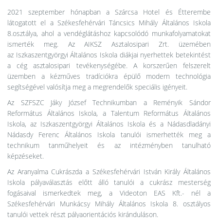
2021 szeptember hónapban a Szárcsa Hotel és Étterembe
látogatott el a Székesfehérvári Táncsics Mihály Általános Iskola
8.osztálya, ahol a vendéglátáshoz kapcsolódó munkafolyamatokat
ismerték meg. Az AIKSZ Asztalosipari Zrt. üzemében
az Iszkaszentgyörgyi Általános Iskola diákjai nyerhettek betekintést
a cég asztalosipari tevékenységébe. A korszerűen felszerelt
üzemben a kézműves tradíciókra épülő modern technológia
segítségével valósítja meg a megrendelők speciális igényeit.
Az SZFSZC Jáky József Technikumban a Reményik Sándor
Református Általános Iskola, a Talentum Református Általános
Iskola, az Iszkaszentgyörgyi Általános Iskola és a Nádasdladányi
Nádasdy Ferenc Általános Iskola tanulói ismerhették meg a
technikum tanműhelyeit és az intézményben tanulható
képzéseket.
Az Aranyalma Cukrászda a Székesfehérvári István Király Általános
Iskola pályaválasztás előtt álló tanulói a cukrász mesterség
fogásaival ismerkedtek meg, a Videoton EAS Kft.- nél a
Székesfehérvári Munkácsy Mihály Általános Iskola 8. osztályos
tanulói vettek részt pályaorientációs kiránduláson.