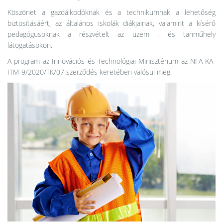
Köszönet a gazdálkodóknak és a technikumnak a lehetőség
biztosításáért, az általános iskolák diákjainak, valamint a kísérő
pedagógusoknak a részvételt az üzem - és tanműhely
látogatásokon.
A program az Innovációs és Technológiai Minisztérium az NFA-KA-
ITM-9/2020/TK/07 szerződés keretében valósul meg.