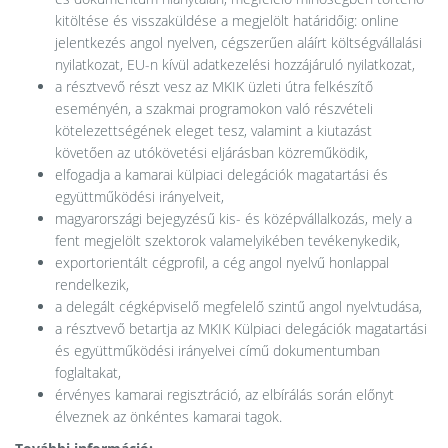
kitöltése és visszaküldése a megjelölt határidőig: online
jelentkezés angol nyelven, cégszerűen aláírt költségvállalási
nyilatkozat, EU-n kívül adatkezelési hozzájáruló nyilatkozat,
a résztvevő részt vesz az MKIK üzleti útra felkészítő
eseményén, a szakmai programokon való részvételi
kötelezettségének eleget tesz, valamint a kiutazást
követően az utókövetési eljárásban közreműködik,
elfogadja a kamarai külpiaci delegációk magatartási és
együttműködési irányelveit,
magyarországi bejegyzésű kis- és középvállalkozás, mely a
fent megjelölt szektorok valamelyikében tevékenykedik,
exportorientált cégprofil, a cég angol nyelvű honlappal
rendelkezik,
a delegált cégképviselő megfelelő szintű angol nyelvtudása,
a résztvevő betartja az MKIK Külpiaci delegációk magatartási
és együttműködési irányelvei című dokumentumban
foglaltakat,
érvényes kamarai regisztráció, az elbírálás során előnyt
élveznek az önkéntes kamarai tagok.