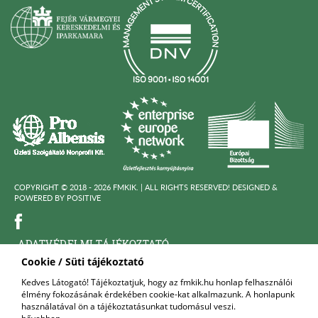
COPYRIGHT © 2018 - 2026 FMKIK. |
ALL RIGHTS RESERVED! DESIGNED &
POWERED BY
POSITIVE
ADATVÉDELMI TÁJÉKOZTATÓ
Cookie / Süti tájékoztató
KÖZÉRDEKÜ ADATOK
Kedves Látogató! Tájékoztatjuk, hogy az fmkik.hu honlap felhasználói
élmény fokozásának érdekében cookie-kat alkalmazunk. A honlapunk
FELNŐTTKÉPZŐ SZERVEZET
használatával ön a tájékoztatásunkat tudomásul veszi.