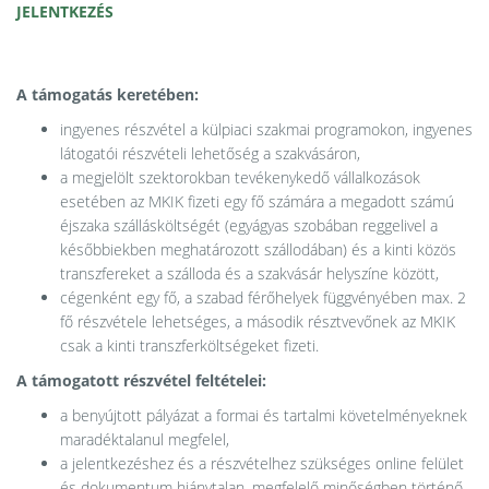
JELENTKEZÉS
A támogatás keretében:
ingyenes részvétel a külpiaci szakmai programokon, ingyenes
látogatói részvételi lehetőség a szakvásáron,
a megjelölt szektorokban tevékenykedő vállalkozások
esetében az MKIK fizeti egy fő számára a megadott számú
éjszaka szállásköltségét (egyágyas szobában reggelivel a
későbbiekben meghatározott szállodában) és a kinti közös
transzfereket a szálloda és a szakvásár helyszíne között,
cégenként egy fő, a szabad férőhelyek függvényében max. 2
fő részvétele lehetséges, a második résztvevőnek az MKIK
csak a kinti transzferköltségeket fizeti.
A támogatott részvétel feltételei:
a benyújtott pályázat a formai és tartalmi követelményeknek
maradéktalanul megfelel,
a jelentkezéshez és a részvételhez szükséges online felület
és dokumentum hiánytalan, megfelelő minőségben történő