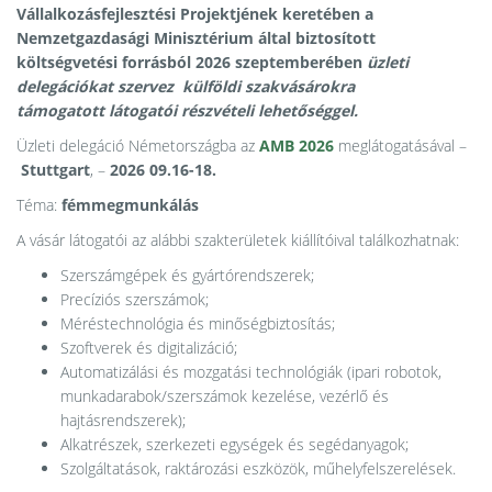
Vállalkozásfejlesztési Projektjének keretében a
Nemzetgazdasági Minisztérium által biztosított
költségvetési forrásból 2026 szeptemberében
üzleti
delegációkat szervez külföldi szakvásárokra
támogatott
látogatói részvételi lehetőséggel.
Üzleti delegáció Németországba az
AMB 2026
meglátogatásával –
Stuttgart
, –
2026 09.16-18.
Téma:
fémmegmunkálás
A vásár látogatói az alábbi szakterületek kiállítóival találkozhatnak:
Szerszámgépek és gyártórendszerek;
Precíziós szerszámok;
Méréstechnológia és minőségbiztosítás;
Szoftverek és digitalizáció;
Automatizálási és mozgatási technológiák (ipari robotok,
munkadarabok/szerszámok kezelése, vezérlő és
hajtásrendszerek);
Alkatrészek, szerkezeti egységek és segédanyagok;
Szolgáltatások, raktározási eszközök, műhelyfelszerelések.