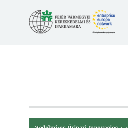
Védelmi-és Űripari Innovációs