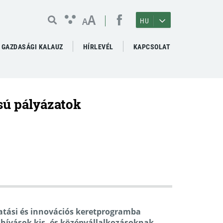
A
A
HU
GAZDASÁGI KALAUZ
HÍRLEVÉL
KAPCSOLAT
sú pályázatok
utatási és innovációs keretprogramba
lhívások kis- és középvállalkozásoknak