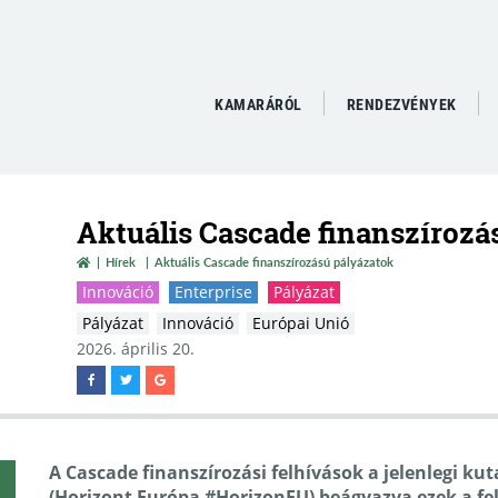
KAMARÁRÓL
RENDEZVÉNYEK
Aktuális Cascade finanszírozá
Hírek
Aktuális Cascade finanszírozású pályázatok
Innováció
Enterprise
Pályázat
Pályázat
Innováció
Európai Unió
2026. április 20.
A Cascade finanszírozási felhívások a jelenlegi k
(Horizont Európa #HorizonEU) beágyazva ezek a fe