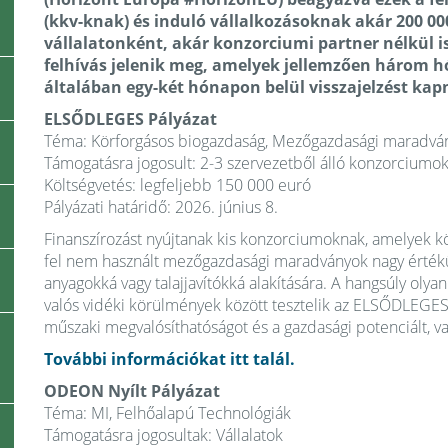
(kkv-knak) és induló vállalkozásoknak akár 200 00
vállalatonként, akár konzorciumi partner nélkül is
felhívás jelenik meg, amelyek jellemzően három h
általában egy-két hónapon belül visszajelzést kap
ELSŐDLEGES Pályázat
Téma: Körforgásos biogazdaság, Mezőgazdasági maradvá
Támogatásra jogosult: 2-3 szervezetből álló konzorciumo
Költségvetés: legfeljebb 150 000 euró
Pályázati határidő: 2026. június 8.
Finanszírozást nyújtanak kis konzorciumoknak, amelyek k
fel nem használt mezőgazdasági maradványok nagy értékű
anyagokká vagy talajjavítókká alakítására. A hangsúly olya
valós vidéki körülmények között tesztelik az ELSŐDLEGES 
műszaki megvalósíthatóságot és a gazdasági potenciált, va
További információkat itt talál.
ODEON Nyílt Pályázat
Téma: MI, Felhőalapú Technológiák
Támogatásra jogosultak: Vállalatok