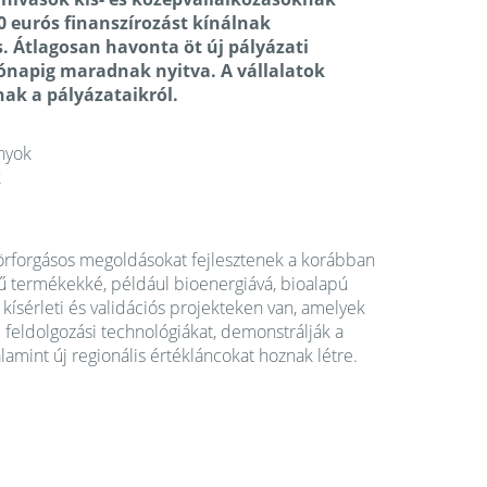
0 eurós finanszírozást kínálnak
.
Átlagosan havonta öt új pályázati
ónapig maradnak nyitva. A vállalatok
nak a pályázataikról.
nyok
k
örforgásos megoldásokat fejlesztenek a korábban
 termékekké, például bioenergiává, bioalapú
n kísérleti és validációs projekteken van, amelyek
feldolgozási technológiákat, demonstrálják a
lamint új regionális értékláncokat hoznak létre.