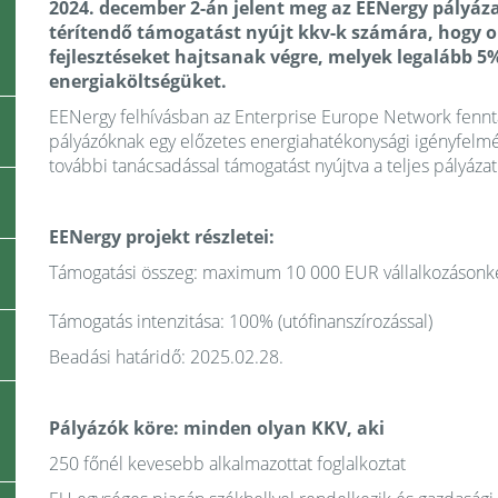
2024. december 2-án jelent meg az EENergy pályázat
térítendő támogatást nyújt kkv-k számára, hogy 
fejlesztéseket hajtsanak végre, melyek legalább 5
energiaköltségüket.
EENergy felhívásban az Enterprise Europe Network fennta
pályázóknak egy előzetes energiahatékonysági igényfelmér
további tanácsadással támogatást nyújtva a teljes pályázat
EENergy projekt részletei:
Támogatási összeg: maximum 10 000 EUR vállalkozásonk
Támogatás intenzitása: 100% (utófinanszírozással)
Beadási határidő: 2025.02.28.
Pályázók köre: minden olyan KKV, aki
250 főnél kevesebb alkalmazottat foglalkoztat