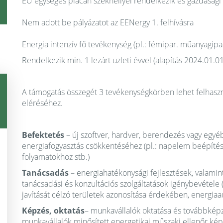
EU egységes piacán székhellyel rendelkezik és gazdasági 
Nem adott be pályázatot az EENergy 1. felhívásra
Energia intenzív fő tevékenység (pl.: fémipar. műanyagipar
Rendelkezik min. 1 lezárt üzleti évvel (alapítás 2024.01.01.
A támogatás összegét 3 tevékenységkörben lehet felhaszn
eléréséhez.
Befektetés
– új szoftver, hardver, berendezés vagy egyé
energiafogyasztás csökkentéséhez (pl.: napelem beépítés
folyamatokhoz stb.)
Tanácsadás
– energiahatékonysági fejlesztések, valamin
tanácsadási és konzultációs szolgáltatások igénybevétele 
javítását célzó területek azonosítása érdekében, energiaaud
Képzés, oktatás
– munkavállalók oktatása és továbbkép
munkavállalók minősített energetikai műszaki ellenőr kép