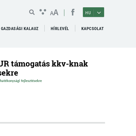
A
A
HU
GAZDASÁGI KALAUZ
HÍRLEVÉL
KAPCSOLAT
 EUR támogatás kkv-knak
sekre
hatékonysági fejlesztésekre