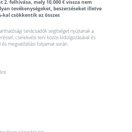
 2. felhívása, mely 10.000 € vissza nem
olyan
tevékenységeket, beszerzéseket illetve
%-kal csökkentik az összes
rthatósági tanácsadók segítséget nyújtanak a
éssel, cselekvési terv közös kidolgozásával és
i és megvalósítási folyamat során.
ént