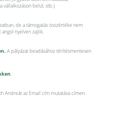
vállalkozáson belül, stb.)
ázatban, de a támogatás összértéke nem
 angol nyelven zajlik.
en
.
A pályázat beadásához térítésmentesen
inken
.
óth Andreát az
Email cím mutatása
címen.