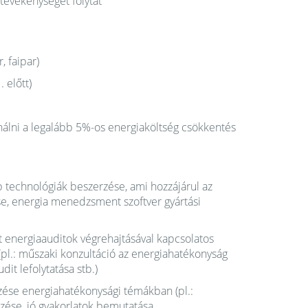
tevékenységet folytat
, faipar)
 előtt)
álni a legalább 5%-os energiaköltség csökkentés
b technológiák beszerzése, ami hozzájárul az
e, energia menedzsment szoftver gyártási
t energiaauditok végrehajtásával kapcsolatos
(pl.: műszaki konzultáció az energiahatékonyság
it lefolytatása stb.)
zése energiahatékonysági témákban (pl.:
zése, jó gyakorlatok bemutatása,