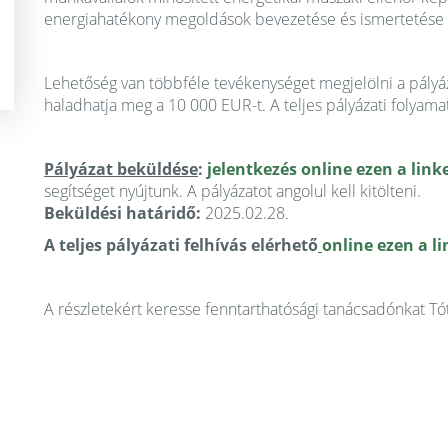
energiahatékony megoldások bevezetése és ismertetése a 
Lehetőség van többféle tevékenységet megjelölni a pály
haladhatja meg a 10 000 EUR-t. A teljes pályázati folyamat
Pályázat beküldése
:
jelentkezés online ezen a link
segítséget nyújtunk. A pályázatot angolul kell kitölteni.
Beküldési határidő:
2025.02.28.
A teljes pályázati felhívás elérhető
online ezen a l
A részletekért keresse fenntarthatósági tanácsadónkat T