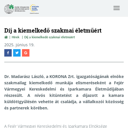
Toggle
navigat
Díj a kiemelkedő szakmai életműért
Hírek
Díj a kiemelkedő szakmai életműért
2025. június 19.
Dr. Madarász László, a KORONA Zrt. igazgatóságának elnöke
szakmailag kiemelkedő munkája elismeréseként a Fejér
Vármegyei Kereskedelmi és Iparkamara Életműdíjában
részesült. A nívós kitüntetést a díjazott a kamara
küldöttgyűlésén vehette át családja, a vállalkozói közösség
és partnerek körében.
A Fejér Vármegyei Kereskedelmi és Iparkamara Elnöksége