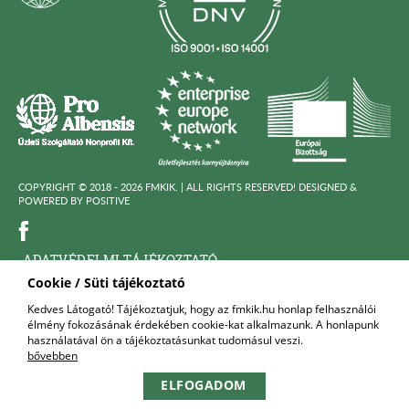
COPYRIGHT © 2018 - 2026 FMKIK. |
ALL RIGHTS RESERVED! DESIGNED &
POWERED BY
POSITIVE
ADATVÉDELMI TÁJÉKOZTATÓ
Cookie / Süti tájékoztató
KÖZÉRDEKÜ ADATOK
Kedves Látogató! Tájékoztatjuk, hogy az fmkik.hu honlap felhasználói
élmény fokozásának érdekében cookie-kat alkalmazunk. A honlapunk
FELNŐTTKÉPZŐ SZERVEZET
használatával ön a tájékoztatásunkat tudomásul veszi.
bővebben
KAPCSOLAT
ELFOGADOM