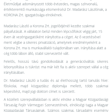
Életműdíjat adományozott több évtizedes, magas színvonalú,
értékteremtő munkássága elismeréséül Dr. Madarász Lászlónak, a
KORONA Zrt. igazgatósága elnökének.
Madarász László a Korona Zrt. jogelődjénél kezdte szakmai
pályafutását. A vállalaton belül minden lépcsőfokot végig járt, 15
éven át vezérigazgatóként irányította a céget. Az ő vezetésével
ment végbe a sikeres privatizáció, amelynek eredményeként a
Korona Zrt. ma is munkavállalói tulajdonában van. Irányítása alatt a
cég több lábon álló, stabil szervezetté vált.
Felelős, hosszú távú gondolkodását a generációváltás sikeres
lebonyolítása is tükrözi: ma már két fia is aktív szerepet vállal a cég
irányításában.
Dr. Madarász László a tudás és az élethosszig tartó tanulás híve:
főiskolai, majd közgazdász diplomája mellett, több szakmai
képesítést, majd jogi doktori címet is szerzett.
A közéleti szerepvállalásban is aktív: elnöke a Magyar Közgazdasági
Társaság Fejér Vármegyei Szervezetének, elnökségi tagja a Magyar
Közgazdasági Társaságnak. Számos szakmai, társadalmi esemény