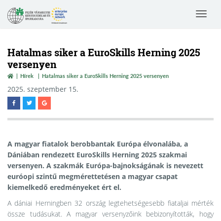
Toggle
navigat
Hatalmas siker a EuroSkills Herning 2025
versenyen
Hírek
Hatalmas siker a EuroSkills Herning 2025 versenyen
2025. szeptember 15.
A magyar fiatalok berobbantak Európa élvonalába, a
Dániában rendezett EuroSkills Herning 2025 szakmai
versenyen. A szakmák Európa-bajnokságának is nevezett
euróopi szintű megmérettetésen a magyar csapat
kiemelkedő eredményeket ért el.
A dániai Herningben 32 ország legtehetségesebb fiataljai mérték
össze tudásukat. A magyar versenyzőink bebizonyították, hogy