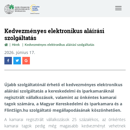
Toggle
navigat
Kedvezményes elektronikus aláírási
szolgáltatás
Hírek
Kedvezményes elektronikus aláírási szolgáltatás
2026. június 17.
Újabb szolgáltatónál érhető el kedvezményes elektronikus
aláírási szolgáltatás a kereskedelmi és iparkamaráknál
regisztrált vállalkozások, valamint az önkéntes kamarai
tagok számára, a Magyar Kereskedelmi és Iparkamara és a
FlintSign.hu szolgáltató megállapodásának köszönhetően.
A kamarai regisztrált vállalkozások 25 százalékos, az önkéntes
kamarai tagok pedig még magasabb kedvezményt vehetnek