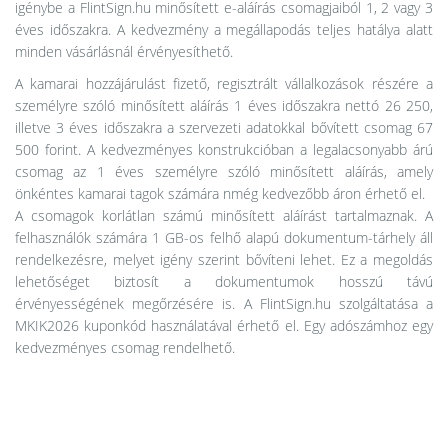
igénybe a FlintSign.hu minősített e-aláírás csomagjaiból 1, 2 vagy 3
éves időszakra. A kedvezmény a megállapodás teljes hatálya alatt
minden vásárlásnál érvényesíthető.
A kamarai hozzájárulást fizető, regisztrált vállalkozások részére a
személyre szóló minősített aláírás 1 éves időszakra nettó 26 250,
illetve 3 éves időszakra a szervezeti adatokkal bővített csomag 67
500 forint. A kedvezményes konstrukcióban a legalacsonyabb árú
csomag az 1 éves személyre szóló minősített aláírás, amely
önkéntes kamarai tagok számára nmég kedvezőbb áron érhető el.
A csomagok korlátlan számú minősített aláírást tartalmaznak. A
felhasználók számára 1 GB-os felhő alapú dokumentum-tárhely áll
rendelkezésre, melyet igény szerint bővíteni lehet. Ez a megoldás
lehetőséget biztosít a dokumentumok hosszú távú
érvényességének megőrzésére is. A FlintSign.hu szolgáltatása a
MKIK2026 kuponkód használatával érhető el. Egy adószámhoz egy
kedvezményes csomag rendelhető.