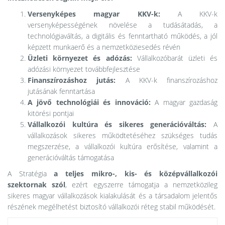
Versenyképes magyar KKV-k:
A KKV-k
versenyképességének növelése a tudásátadás, a
technológiaváltás, a digitális és fenntartható működés, a jól
képzett munkaerő és a nemzetköziesedés révén
Üzleti környezet és adózás:
Vállalkozóbarát üzleti és
adózási környezet továbbfejlesztése
Finanszírozáshoz jutás:
A KKV-k finanszírozáshoz
jutásának fenntartása
A jövő technológiái és innováció:
A magyar gazdaság
kitörési pontjai
Vállalkozói kultúra és sikeres generációváltás:
A
vállalkozások sikeres működtetéséhez szükséges tudás
megszerzése, a vállalkozói kultúra erősítése, valamint a
generációváltás támogatása
A Stratégia
a teljes mikro-, kis- és középvállalkozói
szektornak szól
, ezért egyszerre támogatja a nemzetközileg
sikeres magyar vállalkozások kialakulását és a társadalom jelentős
részének megélhetést biztosító vállalkozói réteg stabil működését.