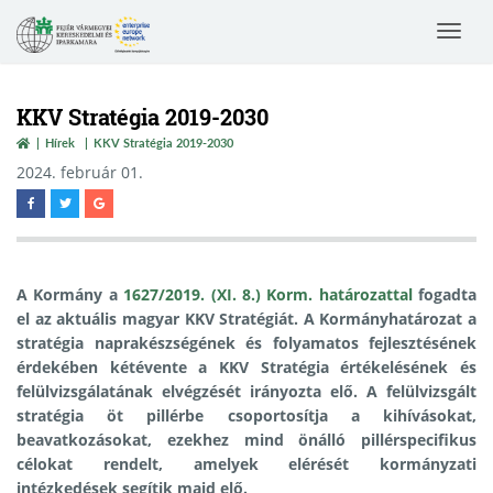
Toggle
navigat
KKV Stratégia 2019-2030
Hírek
KKV Stratégia 2019-2030
2024. február 01.
A Kormány a
1627/2019. (XI. 8.) Korm. határozattal
fogadta
el az aktuális magyar KKV Stratégiát. A Kormányhatározat a
stratégia naprakészségének és folyamatos fejlesztésének
érdekében
kétévente
a KKV Stratégia értékelésének és
felülvizsgálatának elvégzését irányozta elő.
A felülvizsgált
stratégia
öt pillérbe csoportosítja a kihívásokat,
beavatkozásokat
, ezekhez mind önálló pillérspecifikus
célokat rendelt
, amelyek elérését kormányzati
intézkedések segítik majd elő.