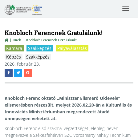
Toggle
navigat
Knobloch Ferencnek Gratulálunk!
Hírek
Knobloch Ferencnek Gratulálunk!
Kamara
Szakképzés
Pályaválasztás
Képzés
Szakképzés
2026. február 23.
Knobloch Ferenc oktató „Miniszter Elismerő Oklevele”
elismerésben részesült, melyet 2026.02.20-án a Kulturális és
Innovációs Minisztériumban megrendezett átadó
ünnepségen vehetett át.
Knobloch Ferenc első szakmai végzettségét jelenlegi nevén
megnevezve a Székesfehérvári SZC Vörösmarty Mihály Technikum