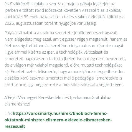
és Szakképző Iskolában szerezte, majd a pályája legelején az
iparban eltöltött rövid időszakot követően visszatért az iskolába,
ahol közel 39 évet, azaz szinte a teljes szakmai életútját töltötte a
2025. augusztusában történt nyugdíjba vonulásáig.
Pályáját áthatotta a szakma szeretete (épületgépészet ágazat).
Nem elégedett meg azzal, amit egyszer régen megtanult, hanem az
élethosszig tartó tanulás keretében folyamatosan képezte magát.
Figyelemmel kísérte az ipar, a technológiák változásait és
ismereteit naprakészen tartotta (beleértve a még nem bevezetett,
de a világon már valahol megjelenő, előre mutató technológiákat
is). Emellett azt is felismerte, hogy a munkájához elengedhetetlen
a széles körű szakmai ismeretei mellé pedagógiai ismeretekre is
szert tennie, így megszerezte a műszaki szakoktató végzettséget.
A Fejér Vármegyei Kereskedelmi és Iparkamara Gratulál az
elismeréshez!
Link:
https://vorosmarty.hu/hirek/knobloch-ferenc-
oktatonk-miniszter-elismero-oklevele-elismeresben-
reszesuelt