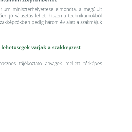
rium miniszterhelyettese elmondta, a megújult
űen jó választás lehet, hiszen a technikumokból
 szakképzőkben pedig három év alatt a szakmájuk
-lehetosegek-varjak-a-szakkepzest-
asznos tájékoztató anyagok mellett térképes