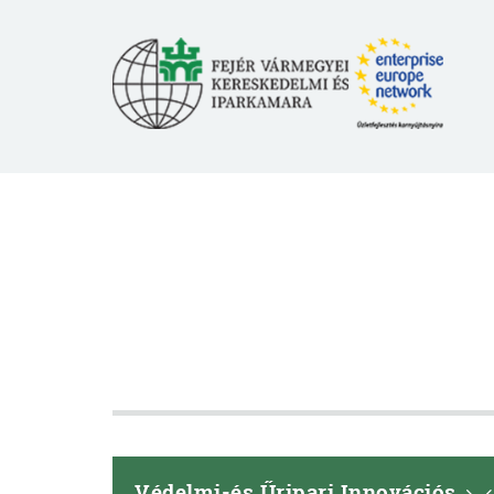
Védelmi-és Űripari Innovációs