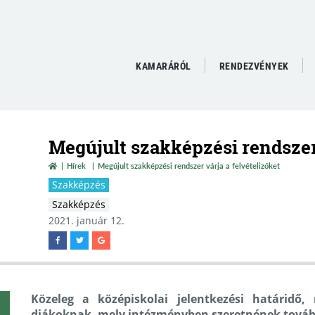
KAMARÁRÓL
RENDEZVÉNYEK
Megújult szakképzési rendszer 
Hírek
Megújult szakképzési rendszer várja a felvételizőket
Szakképzés
Szakképzés
2021. január 12.
Közeleg a középiskolai jelentkezési határidő,
diákoknak, mely intézményben szeretnének továb