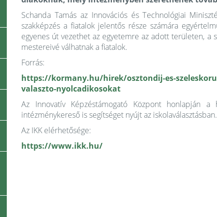
Schanda Tamás az Innovációs és Technológiai Miniszté
szakképzés a fiatalok jelentős része számára egyértelm
egyenes út vezethet az egyetemre az adott területen, a
mestereivé válhatnak a fiatalok.
Forrás:
https://kormany.hu/hirek/osztondij-es-szeleskoru
valaszto-nyolcadikosokat
Az Innovatív Képzéstámogató Központ honlapján a h
intézménykereső is segítséget nyújt az iskolaválasztásban.
Az IKK elérhetősége:
https://www.ikk.hu/