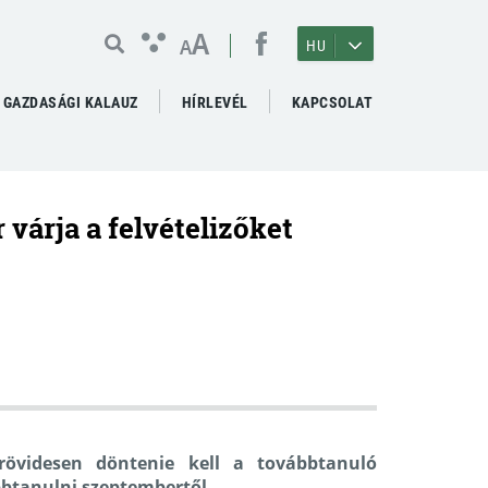
A
A
HU
GAZDASÁGI KALAUZ
HÍRLEVÉL
KAPCSOLAT
várja a felvételizőket
 rövidesen döntenie kell a továbbtanuló
btanulni szeptembertől.