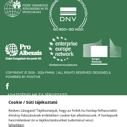
COPYRIGHT © 2018 - 2026 FMKIK. |
ALL RIGHTS RESERVED! DESIGNED &
POWERED BY
POSITIVE
ADATVÉDELMI TÁJÉKOZTATÓ
Cookie / Süti tájékoztató
KÖZÉRDEKÜ ADATOK
Kedves Látogató! Tájékoztatjuk, hogy az fmkik.hu honlap felhasználói
élmény fokozásának érdekében cookie-kat alkalmazunk. A honlapunk
FELNŐTTKÉPZŐ SZERVEZET
használatával ön a tájékoztatásunkat tudomásul veszi.
bővebben