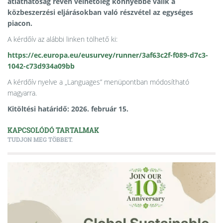
átláthatóság révén vélhetőleg könnyebbé válik a
közbeszerzési eljárásokban való részvétel az egységes
piacon.
A kérdőív az alábbi linken tölhető ki:
https://ec.europa.eu/eusurvey/runner/3af63c2f-f089-d7c3-
1042-c73d934a09bb
A kérdőív nyelve a „Languages” menüpontban módosítható
magyarra.
Kitöltési határidő: 2026. február 15.
KAPCSOLÓDÓ TARTALMAK
TUDJON MEG TÖBBET.