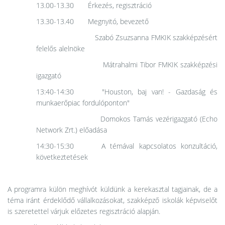
13.00-13.30 Érkezés, regisztráció
13.30-13.40 Megnyitó, bevezető
Szabó Zsuzsanna FMKIK szakképzésért
felelős alelnöke
Mátrahalmi Tibor FMKIK szakképzési
igazgató
13:40-14:30 "Houston, baj van! - Gazdaság és
munkaerőpiac fordulóponton"
Domokos Tamás vezérigazgató (Echo
Network Zrt.) előadása
14:30-15:30 A témával kapcsolatos konzultáció,
következtetések
A programra külön meghívót küldünk a kerekasztal tagjainak, de a
téma iránt érdeklődő vállalkozásokat, szakképző iskolák képviselőt
is szeretettel várjuk előzetes regisztráció alapján.