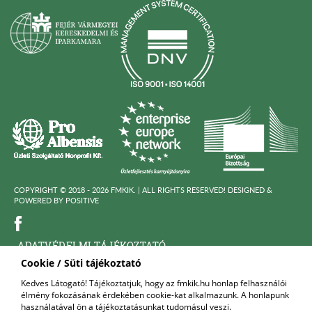
COPYRIGHT © 2018 - 2026 FMKIK. |
ALL RIGHTS RESERVED! DESIGNED &
POWERED BY
POSITIVE
ADATVÉDELMI TÁJÉKOZTATÓ
Cookie / Süti tájékoztató
KÖZÉRDEKÜ ADATOK
Kedves Látogató! Tájékoztatjuk, hogy az fmkik.hu honlap felhasználói
élmény fokozásának érdekében cookie-kat alkalmazunk. A honlapunk
FELNŐTTKÉPZŐ SZERVEZET
használatával ön a tájékoztatásunkat tudomásul veszi.