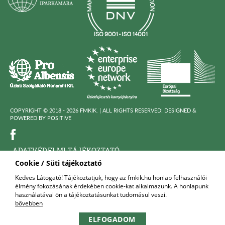
COPYRIGHT © 2018 - 2026 FMKIK. |
ALL RIGHTS RESERVED! DESIGNED &
POWERED BY
POSITIVE
ADATVÉDELMI TÁJÉKOZTATÓ
Cookie / Süti tájékoztató
KÖZÉRDEKÜ ADATOK
Kedves Látogató! Tájékoztatjuk, hogy az fmkik.hu honlap felhasználói
élmény fokozásának érdekében cookie-kat alkalmazunk. A honlapunk
FELNŐTTKÉPZŐ SZERVEZET
használatával ön a tájékoztatásunkat tudomásul veszi.
bővebben
KAPCSOLAT
ELFOGADOM