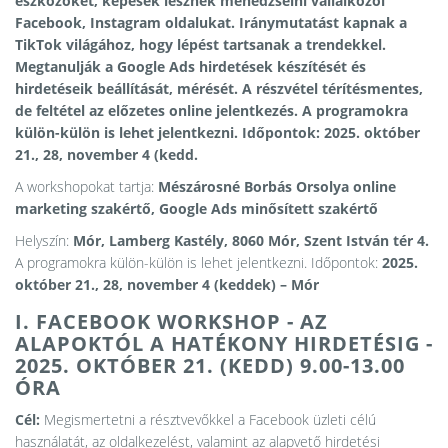
eszközöket, képesek lesznek menedzselni vállalkozói
Facebook, Instagram oldalukat. Iránymutatást kapnak a
TikTok világához, hogy lépést tartsanak a trendekkel.
Megtanulják a Google Ads hirdetések készítését és
hirdetéseik beállítását, mérését. A részvétel térítésmentes,
de feltétel az előzetes online jelentkezés. A programokra
külön-külön is lehet jelentkezni. Időpontok: 2025. október
21., 28, november 4 (kedd.
A workshopokat tartja:
Mészárosné Borbás Orsolya online
marketing szakértő, Google Ads minősített szakértő
Helyszín:
Mór, Lamberg Kastély, 8060 Mór, Szent István tér 4.
A programokra külön-külön is lehet jelentkezni. Időpontok:
2025.
október 21., 28, november 4 (keddek) – Mór
I. FACEBOOK WORKSHOP - AZ
ALAPOKTÓL A HATÉKONY HIRDETÉSIG -
2025. OKTÓBER 21. (KEDD) 9.00-13.00
ÓRA
Cél:
Megismertetni a résztvevőkkel a Facebook üzleti célú
használatát, az oldalkezelést, valamint az alapvető hirdetési