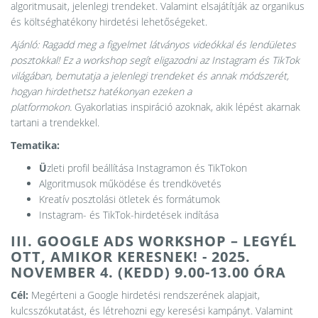
algoritmusait, jelenlegi trendeket. Valamint elsajátítják az organikus
és költséghatékony hirdetési lehetőségeket.
Ajánló: Ragadd meg a figyelmet látványos videókkal és lendületes
posztokkal! Ez a workshop segít eligazodni az Instagram és TikTok
világában, bemutatja a jelenlegi trendeket és annak módszerét,
hogyan hirdethetsz hatékonyan ezeken a
platformokon.
Gyakorlatias inspiráció azoknak, akik lépést akarnak
tartani a trendekkel.
Tematika:
Ü
zleti profil beállítása Instagramon és TikTokon
Algoritmusok működése és trendkövetés
Kreatív posztolási ötletek és formátumok
Instagram- és TikTok-hirdetések indítása
III. GOOGLE ADS WORKSHOP – LEGYÉL
OTT, AMIKOR KERESNEK! - 2025.
NOVEMBER 4. (KEDD) 9.00-13.00 ÓRA
Cél:
Megérteni a Google hirdetési rendszerének alapjait,
kulcsszókutatást, és létrehozni egy keresési kampányt. Valamint