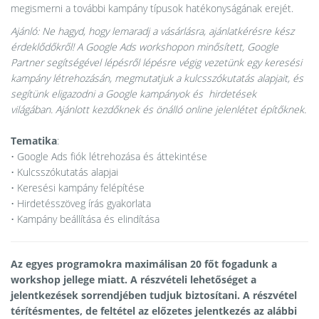
megismerni a további kampány típusok hatékonyságának erejét.
Ajánló: Ne hagyd, hogy lemaradj a vásárlásra, ajánlatkérésre kész
érdeklődőkről! A Google Ads workshopon minősített, Google
Partner segítségével lépésről lépésre végig vezetünk egy keresési
kampány létrehozásán, megmutatjuk a kulcsszókutatás alapjait, és
segítünk eligazodni a Google kampányok és hirdetések
világában. Ajánlott kezdőknek és önálló online jelenlétet építőknek.
Tematika
:
• Google Ads fiók létrehozása és áttekintése
• Kulcsszókutatás alapjai
• Keresési kampány felépítése
• Hirdetésszöveg írás gyakorlata
• Kampány beállítása és elindítása
Az egyes programokra maximálisan 20 főt fogadunk a
workshop jellege miatt. A részvételi lehetőséget a
jelentkezések sorrendjében tudjuk biztosítani.
A részvétel
térítésmentes, de feltétel az előzetes jelentkezés az alábbi