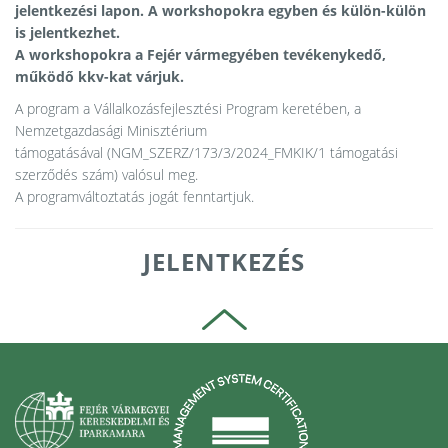
jelentkezési lapon. A workshopokra egyben és külön-külön
is jelentkezhet.
A workshopokra a Fejér vármegyében tevékenykedő,
működő kkv-kat várjuk.
A program a Vállalkozásfejlesztési Program keretében, a
Nemzetgazdasági Minisztérium
támogatásával (NGM_SZERZ/173/3/2024_FMKIK/1 támogatási
szerződés szám) valósul meg.
A programváltoztatás jogát fenntartjuk.
JELENTKEZÉS