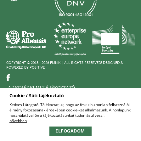
COPYRIGHT © 2018 - 2026 FMKIK. |
ALL RIGHTS RESERVED! DESIGNED &
POWERED BY
POSITIVE
ADATVÉDELMI TÁJÉKOZTATÓ
Cookie / Süti tájékoztató
KÖZÉRDEKÜ ADATOK
Kedves Látogató! Tájékoztatjuk, hogy az fmkik.hu honlap felhasználói
élmény fokozásának érdekében cookie-kat alkalmazunk. A honlapunk
FELNŐTTKÉPZŐ SZERVEZET
használatával ön a tájékoztatásunkat tudomásul veszi.
bővebben
KAPCSOLAT
ELFOGADOM