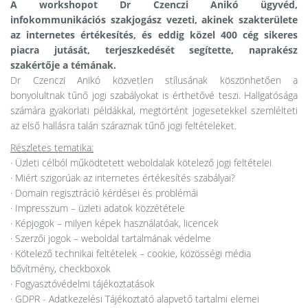
A workshopot Dr Czenczi Anikó ügyvéd,
infokommunikációs szakjogász vezeti, akinek szakterülete
az internetes értékesítés, és eddig közel 400 cég sikeres
piacra jutását, terjeszkedését segítette, naprakész
szakértője a témának.
Dr Czenczi Anikó közvetlen stílusának köszönhetően a
bonyolultnak tűnő jogi szabályokat is érthetővé teszi. Hallgatósága
számára gyakorlati példákkal, megtörtént jogesetekkel szemlélteti
az első hallásra talán száraznak tűnő jogi feltételeket.
Részletes tematika:
· Üzleti célból működtetett weboldalak kötelező jogi feltételei
· Miért szigorúak az internetes értékesítés szabályai?
· Domain regisztráció kérdései és problémái
· Impresszum – üzleti adatok közzététele
· Képjogok – milyen képek használatóak, licencek
· Szerzői jogok – weboldal tartalmának védelme
· Kötelező technikai feltételek – cookie, közösségi média
bővítmény, checkboxok
· Fogyasztóvédelmi tájékoztatások
· GDPR - Adatkezelési Tájékoztató alapvető tartalmi elemei