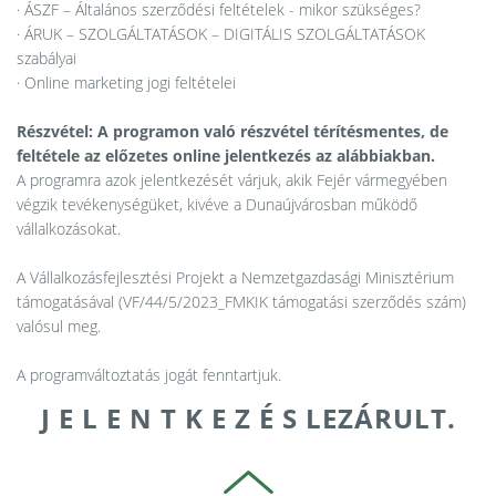
· ÁSZF – Általános szerződési feltételek - mikor szükséges?
· ÁRUK – SZOLGÁLTATÁSOK – DIGITÁLIS SZOLGÁLTATÁSOK
szabályai
· Online marketing jogi feltételei
Részvétel: A programon való részvétel térítésmentes, de
feltétele az előzetes online jelentkezés az alábbiakban.
A programra azok jelentkezését várjuk, akik Fejér vármegyében
végzik tevékenységüket, kivéve a Dunaújvárosban működő
vállalkozásokat.
A Vállalkozásfejlesztési Projekt a Nemzetgazdasági Minisztérium
támogatásával (VF/44/5/2023_FMKIK támogatási szerződés szám)
valósul meg.
A programváltoztatás jogát fenntartjuk.
J E L E N T K E Z É S LEZÁRULT.