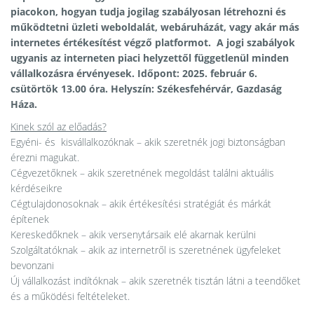
piacokon, hogyan tudja jogilag szabályosan létrehozni és
működtetni üzleti weboldalát, webáruházát, vagy akár más
internetes értékesítést végző platformot. A jogi szabályok
ugyanis az interneten piaci helyzettől függetlenül minden
vállalkozásra érvényesek. Időpont: 2025. február 6.
csütörtök 13.00 óra. Helyszín: Székesfehérvár, Gazdaság
Háza.
Kinek szól az előadás?
Egyéni- és kisvállalkozóknak – akik szeretnék jogi biztonságban
érezni magukat.
Cégvezetőknek – akik szeretnének megoldást találni aktuális
kérdéseikre
Cégtulajdonosoknak – akik értékesítési stratégiát és márkát
építenek
Kereskedőknek – akik versenytársaik elé akarnak kerülni
Szolgáltatóknak – akik az internetről is szeretnének ügyfeleket
bevonzani
Új vállalkozást indítóknak – akik szeretnék tisztán látni a teendőket
és a működési feltételeket.