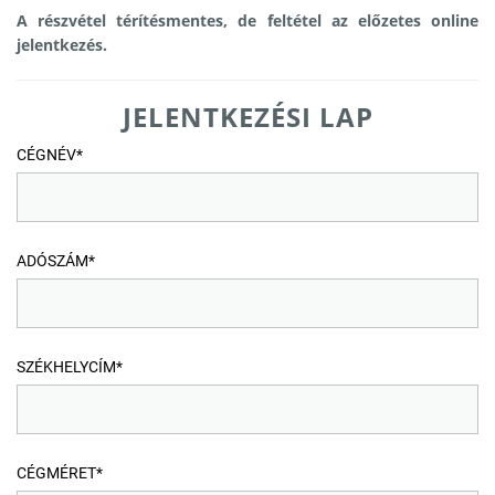
A részvétel térítésmentes, de feltétel az előzetes online
jelentkezés.
JELENTKEZÉSI LAP
CÉGNÉV*
ADÓSZÁM*
SZÉKHELYCÍM*
CÉGMÉRET*