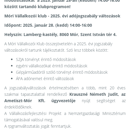
módosításokat a 2025. január 28-án (kedden) 14:00-16:00
között tartandó klubprogramon!
Móri Vállalkozói klub - 2025. évi adójogszabály változások
Időpont: 2025. január 28. (kedd) 14:00-16:00
Helyszín: Lamberg-kastély, 8060 Mór, Szent István tér 4.
A Móri Vállalkozói Klub összejövetelén a 2025. évi jogszabály
változásokról tartunk tájékoztatót. Szó lesz többek között:
SZJA törvényt érintő módosítások
egyéni vállalkozókat érintő módosítások
Gépjárműadóról szóló törvényt érintő módosítások
ÁFA adónemet érintő változások
A jogszabályváltozások értelmezésében a több, mint 20 éves
szakmai tapasztalattal rendelkező
Krauszné Németh Judit, az
Ametiszt-Mór Kft. ügyvezetője
nyújt segítséget az
érdeklődőknek.
A Vállalkozásfejlesztési Projekt a Nemzetgazdasági Minisztérium
támogatásával valósul meg.
A rpgramváltoztatás jogát fenntartjuk.