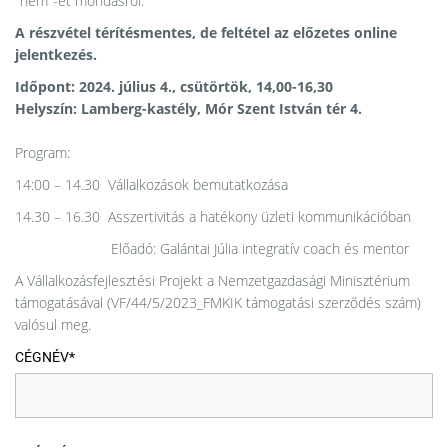
"nem"-et mondásról.
A részvétel térítésmentes, de feltétel az előzetes online
jelentkezés.
Időpont: 2024. július 4., csütörtök, 14,00-16,30
Helyszín: Lamberg-kastély, Mór Szent István tér 4.
Program:
14:00 – 14.30
Vállalkozások bemutatkozása
14.30 – 16.30 Asszertivitás a hatékony üzleti kommunikációban
Előadó: Galántai Júlia integratív coach és mentor
A Vállalkozásfejlesztési Projekt a Nemzetgazdasági Minisztérium
támogatásával (VF/44/5/2023_FMKIK támogatási szerződés szám)
valósul meg.
CÉGNÉV*