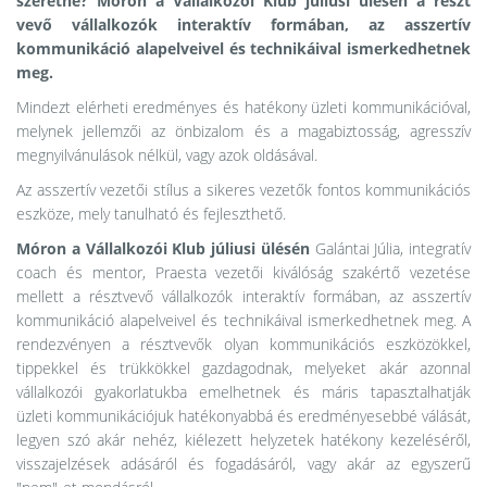
szeretne?
Móron a Vállalkozói Klub júliusi ülésén
a részt
vevő vállalkozók interaktív formában, az asszertív
kommunikáció alapelveivel és technikáival ismerkedhetnek
meg.
Mindezt elérheti eredményes és hatékony üzleti kommunikációval,
melynek jellemzői az önbizalom és a magabiztosság, agresszív
megnyilvánulások nélkül, vagy azok oldásával.
Az asszertív vezetői stílus a sikeres vezetők fontos kommunikációs
eszköze, mely tanulható és fejleszthető.
Móron a Vállalkozói Klub júliusi ülésén
Galántai Júlia, integratív
coach és mentor, Praesta vezetői kiválóság szakértő vezetése
mellett a résztvevő vállalkozók interaktív formában, az asszertív
kommunikáció alapelveivel és technikáival ismerkedhetnek meg. A
rendezvényen a résztvevők olyan kommunikációs eszközökkel,
tippekkel és trükkökkel gazdagodnak, melyeket akár azonnal
vállalkozói gyakorlatukba emelhetnek és máris tapasztalhatják
üzleti kommunikációjuk hatékonyabbá és eredményesebbé válását,
legyen szó akár nehéz, kiélezett helyzetek hatékony kezeléséről,
visszajelzések adásáról és fogadásáról, vagy akár az egyszerű