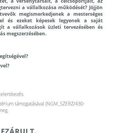
t, a versenytársait, a célcsoportjait, az
gtervezni a vállalkozása működését? Jöjjön
ztvevők megismerkedjenek a mesterséges
kkel és ezeket képesek legyenek a saját
t a vállalkozások üzleti tervezésében és
udás megszerzésében.
egítségével?
vel?
jelentkezés.
isztérium támogatásával (NGM_SZERZ/430-
meg.
LEZÁRULT.