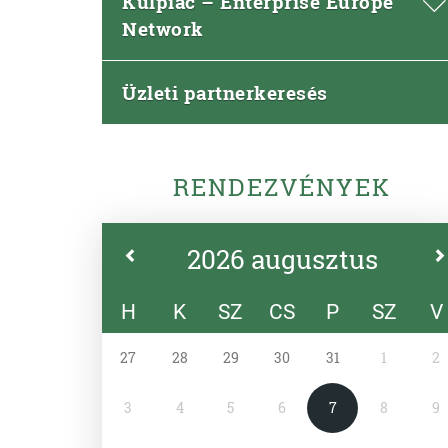
Külpiac – Enterprise Europe
Network
Üzleti partnerkeresés
RENDEZVÉNYEK
2026 augusztus
H
K
SZ
CS
P
SZ
V
27
28
29
30
31
1
2
3
4
5
6
7
8
9