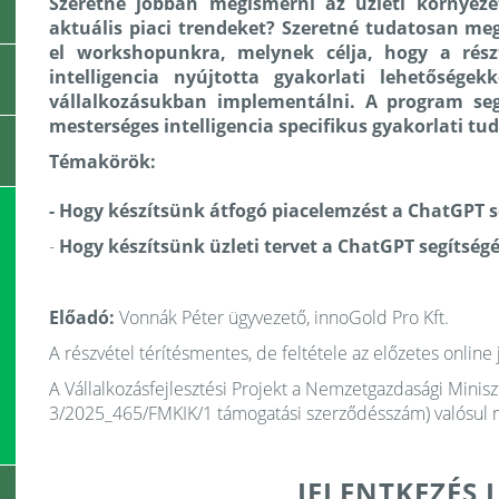
Szeretné jobban megismerni az üzleti környezeté
aktuális piaci trendeket? Szeretné tudatosan me
el workshopunkra, melynek célja, hogy a rés
intelligencia nyújtotta gyakorlati lehetősége
vállalkozásukban implementálni. A program segí
mesterséges intelligencia specifikus gyakorlati t
Témakörök:
- Hogy készítsünk átfogó piacelemzést a ChatGPT s
-
Hogy készítsünk üzleti tervet a ChatGPT segítségé
Előadó:
Vonnák Péter ügyvezető, innoGold Pro Kft.
A részvétel térítésmentes, de feltétele az előzetes online 
A Vállalkozásfejlesztési Projekt a Nemzetgazdasági Min
3/2025_465/FMKIK/1 támogatási szerződésszám) valósul 
JELENTKEZÉS 