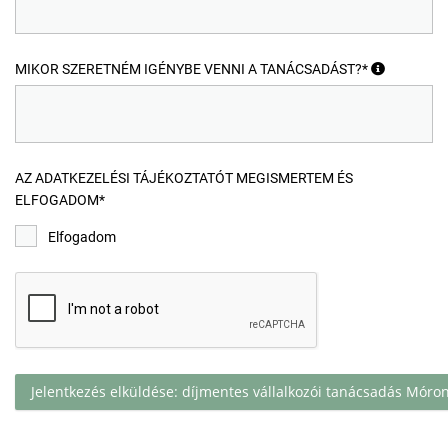
MIKOR SZERETNÉM IGÉNYBE VENNI A TANÁCSADÁST?*
AZ ADATKEZELÉSI TÁJÉKOZTATÓT MEGISMERTEM ÉS
ELFOGADOM*
Elfogadom
Jelentkezés elküldése: díjmentes vállalkozói tanácsadás Móron