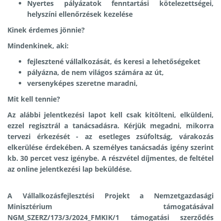
Nyertes pályázatok fenntartási kötelezettségei,
helyszíni ellenőrzések kezelése
Kinek érdemes jönnie?
Mindenkinek, aki:
fejlesztené vállalkozását, és keresi a lehetőségeket
pályázna, de nem világos számára az út,
versenyképes szeretne maradni,
Mit kell tennie?
Az alábbi jelentkezési lapot kell csak kitölteni, elküldeni,
ezzel regisztrál a tanácsadásra. Kérjük megadni, mikorra
tervezi érkezését - az esetleges zsúfoltság, várakozás
elkerülése érdekében. A személyes tanácsadás igény szerint
kb. 30 percet vesz igénybe. A részvétel díjmentes, de feltétel
az online jelentkezési lap beküldése.
A Vállalkozásfejlesztési Projekt a Nemzetgazdasági
Minisztérium támogatásával
NGM_SZERZ/173/3/2024_FMKIK/1 támogatási szerződés