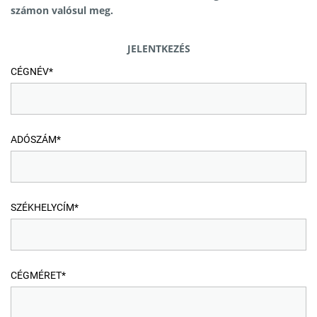
számon valósul meg.
JELENTKEZÉS
CÉGNÉV*
ADÓSZÁM*
SZÉKHELYCÍM*
CÉGMÉRET*