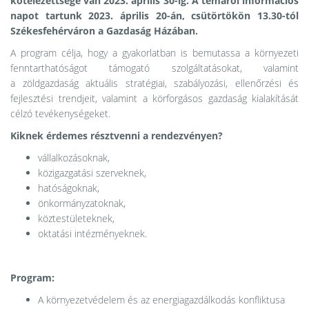
kötelezettsége van 2023. április 30-ig.
A témáról információs
napot tartunk 2023. április 20-án, csütörtökön 13.30-tól
Székesfehérváron a Gazdaság Házában.
A program célja, hogy a gyakorlatban is bemutassa a környezeti
fenntarthatóságot támogató szolgáltatásokat, valamint
a
zöldgazdaság aktuális stratégiai, szabályozási, ellenőrzési és
fejlesztési trendjeit, valamint a körforgásos gazdaság kialakítását
célzó tevékenységeket.
Kiknek érdemes résztvenni a rendezvényen?
vállalkozásoknak,
közigazgatási szerveknek,
hatóságoknak,
önkormányzatoknak,
köztestületeknek,
oktatási intézményeknek.
Program:
A környezetvédelem és az energiagazdálkodás konfliktusa