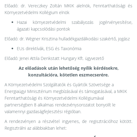
Előadó: dr. Vereczkey Zoltán MKIK alelnök, Fenntarthatósági és
Környezetvédelmi Kollégium elnök
Hazai környezetvédelmi szabályozás jogérvényesítése,
ágazati kapcsolódási pontok
Előadó: dr. Wégner Krisztina hulladékgazdálkodási szakértő, jogász
EUs direktívák, ESG és Taxonómia
Előadó: Jenei Attila Denkstatt Hungary Kft. ügyvezető
Az előadások után lehetőség nyílik kérdésekre,
konzultációra, kötetlen eszmecserére.
A Környezetvédelmi Szolgáltatók és Gyártók Szövetsége a
Energiaügyi Minisztérium megbízásával és támogatásával, a MKIK
Fenntarthatósági és Környezetvédelmi Kollégiumával
partnerségben 8 alkalmas rendezvénysorozatot bonyolít le
valamennyi gazdaságfejlesztési régióban.
A rendezvényen a részvétel ingyenes, de regisztrációhoz kötött.
Regisztrálni az alábbiakban lehet: