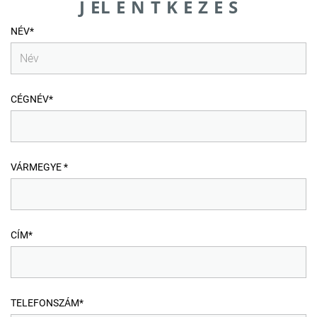
J EL E N T K E Z É S
NÉV*
CÉGNÉV*
VÁRMEGYE *
CÍM*
TELEFONSZÁM*